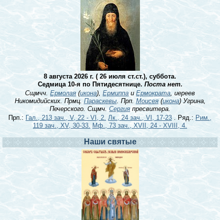
8 августа 2026 г. ( 26 июля ст.ст.), суббота.
Седмица 10-я по Пятидесятнице.
Поста нет.
Сщмчч.
Ермолая
(
икона
),
Ермиппа
и
Ермократа
, иереев
Никомидийских. Прмц.
Параскевы
. Прп.
Моисея
(
икона
) Угрина,
Печерского. Сщмч.
Сергия
пресвитера.
Прп.:
Гал., 213 зач., V, 22 - VI, 2.
Лк., 24 зач., VI, 17-23
. Ряд.:
Рим.,
119 зач., XV, 30-33.
Мф., 73 зач., XVII, 24 - XVIII, 4.
Наши святые