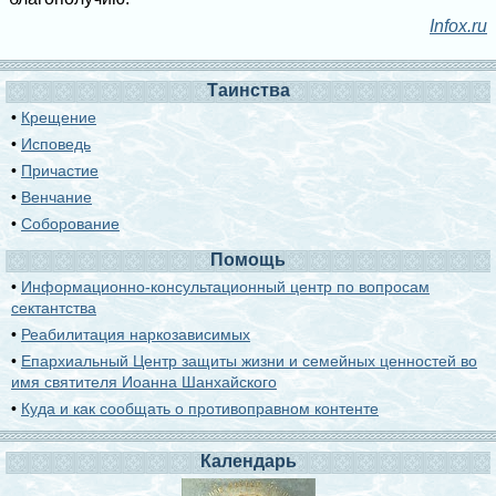
Infox.ru
Таинства
•
Крещение
•
Исповедь
•
Причастие
•
Венчание
•
Соборование
Помощь
•
Информационно-консультационный центр по вопросам
сектантства
•
Реабилитация наркозависимых
•
Епархиальный Центр защиты жизни и семейных ценностей во
имя святителя Иоанна Шанхайского
•
Куда и как сообщать о противоправном контенте
Календарь