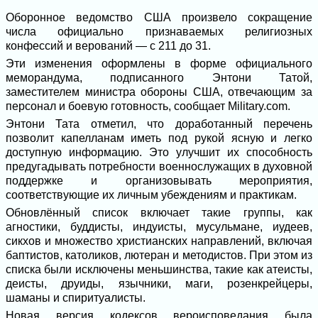
Оборонное ведомство США произвело сокращение
числа официально признаваемых религиозных
конфессий и верований — с 211 до 31.
Эти изменения оформлены в форме официального
меморандума, подписанного Энтони Татой,
заместителем министра обороны США, отвечающим за
персонал и боевую готовность, сообщает Military.com.
Энтони Тата отметил, что доработанный перечень
позволит капелланам иметь под рукой ясную и легко
доступную информацию. Это улучшит их способность
предугадывать потребности военнослужащих в духовной
поддержке и организовывать мероприятия,
соответствующие их личным убеждениям и практикам.
Обновлённый список включает такие группы, как
агностики, буддисты, индуисты, мусульмане, иудеев,
сикхов и множество христианских направлений, включая
баптистов, католиков, лютеран и методистов. При этом из
списка были исключены меньшинства, такие как атеисты,
деисты, друиды, язычники, маги, розенкрейцеры,
шаманы и спиритуалисты.
Новая версия кодексов вероисповедания была