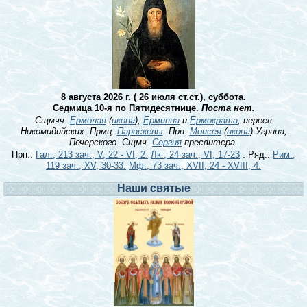
8 августа 2026 г. ( 26 июля ст.ст.), суббота.
Седмица 10-я по Пятидесятнице.
Поста нет.
Сщмчч.
Ермолая
(
икона
),
Ермиппа
и
Ермократа
, иереев
Никомидийских. Прмц.
Параскевы
. Прп.
Моисея
(
икона
) Угрина,
Печерского. Сщмч.
Сергия
пресвитера.
Прп.:
Гал., 213 зач., V, 22 - VI, 2.
Лк., 24 зач., VI, 17-23
. Ряд.:
Рим.,
119 зач., XV, 30-33.
Мф., 73 зач., XVII, 24 - XVIII, 4.
Наши святые