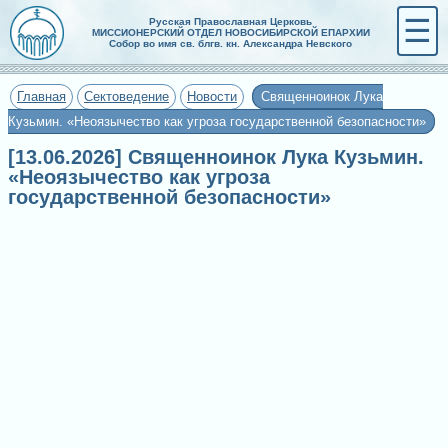
☰
Русская Православная Церковь
МИССИОНЕРСКИЙ ОТДЕЛ НОВОСИБИРСКОЙ ЕПАРХИИ
Собор во имя св. блгв. кн. Александра Невского
Главная
Сектоведение
Новости
Священноинок Лука
Кузьмин. «Неоязычество как угроза государственной безопасности»
[13.06.2026] Священноинок Лука Кузьмин.
«Неоязычество как угроза
государственной безопасности»