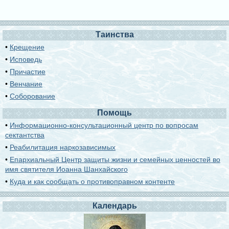
Таинства
•
Крещение
•
Исповедь
•
Причастие
•
Венчание
•
Соборование
Помощь
•
Информационно-консультационный центр по вопросам
сектантства
•
Реабилитация наркозависимых
•
Епархиальный Центр защиты жизни и семейных ценностей во
имя святителя Иоанна Шанхайского
•
Куда и как сообщать о противоправном контенте
Календарь