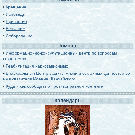
•
Крещение
•
Исповедь
•
Причастие
•
Венчание
•
Соборование
Помощь
•
Информационно-консультационный центр по вопросам
сектантства
•
Реабилитация наркозависимых
•
Епархиальный Центр защиты жизни и семейных ценностей во
имя святителя Иоанна Шанхайского
•
Куда и как сообщать о противоправном контенте
Календарь