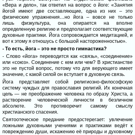
«Вера и дело», так ответил на вопрос о йоге: «Занятия
йогой имеют две составляющие, одна из них – это
физические упражнения…но йога – вовсе не только
лишь физкультура, она опирается на вполне
определенную религию и предполагает соответствующие
духовные практики. Йога сопровождается медитацией, и
вот к этому я отношусь с большой настороженностью».
- То есть, йога – это не просто гимнастика?
- Слово «йога» переводится как «связь», «соединение»
или «союз». Соединение с кем или чем? В христианстве
это не пустой вопрос, потому что для верующего имеет
значение, с какой силой он вступает в духовную связь.
Йога представляет собой религиозно-философскую
систему чуждых для православия религий. Их конечная
цель — не преображение человека по образу Христа, а
растворение человеческой личности в безличном
абсолюте. Это противоречит самому смыслу
христианского спасения.
Святоотеческое предание предостерегает: увлечение
ложными духовными учениями и практиками ведёт к
повреждению души, искажению её природы и духовному