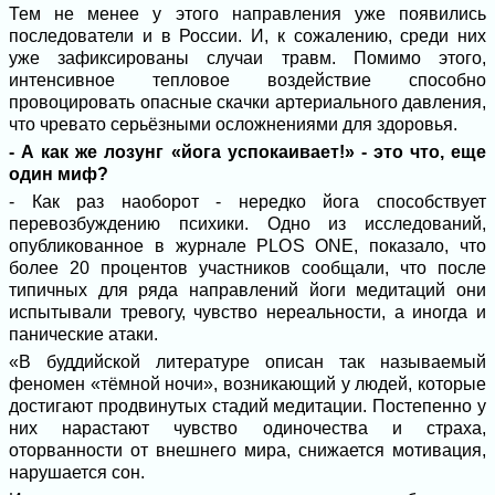
Тем не менее у этого направления уже появились
последователи и в России. И, к сожалению, среди них
уже зафиксированы случаи травм. Помимо этого,
интенсивное тепловое воздействие способно
провоцировать опасные скачки артериального давления,
что чревато серьёзными осложнениями для здоровья.
- А как же лозунг «йога успокаивает!» - это что, еще
один миф?
- Как раз наоборот - нередко йога способствует
перевозбуждению психики. Одно из исследований,
опубликованное в журнале PLOS ONE, показало, что
более 20 процентов участников сообщали, что после
типичных для ряда направлений йоги медитаций они
испытывали тревогу, чувство нереальности, а иногда и
панические атаки.
«В буддийской литературе описан так называемый
феномен «тёмной ночи», возникающий у людей, которые
достигают продвинутых стадий медитации. Постепенно у
них нарастают чувство одиночества и страха,
оторванности от внешнего мира, снижается мотивация,
нарушается сон.