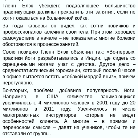
Гленн Блэк убежден: подавляющее большинство
практикующих должны прекратить эти занятия, если не
хотят оказаться на больничной койке.
За годы карьеры он видел, как сотни новичков и
профессионалов калечили свои тела. При этом, хорошее
самочувствие в начале – не показатель: многие болезни
обостряются в процессе занятий.
Свою позицию Гленн Блэк объяснил так: «Во-первых,
практики йоги разрабатывались в Индии, где сидеть со
скрещенными ногами учат с детства. Другое дело –
среднестатистический горожанин, который после 8 часов
в офисе пытается встать «собакой мордой вниз», причем
нерегулярно.
Во-вторых, проблем добавила популярность йоги.
Например, в США количество занимающихся
увеличилось с 4 миллионов человек в 2001 году до 20
миллионов в 2011 году. Увеличилось и число
малограмотных инструкторов, которые не видят
особенностей клиента. А многие – в прямом и
переносном смысле – давят на учеников, чтобы те не
отставали от группы.