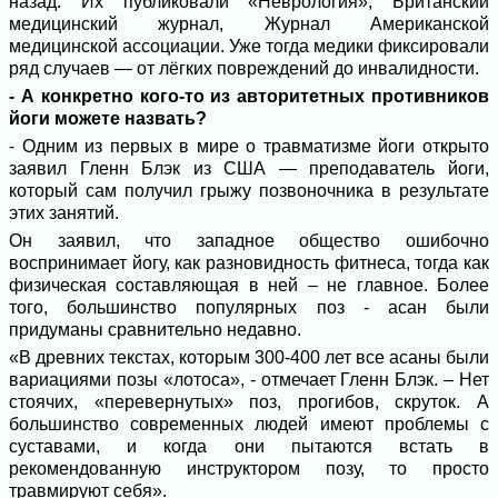
назад. Их публиковали «Неврология», Британский
медицинский журнал, Журнал Американской
медицинской ассоциации. Уже тогда медики фиксировали
ряд случаев — от лёгких повреждений до инвалидности.
- А конкретно кого-то из авторитетных противников
йоги можете назвать?
- Одним из первых в мире о травматизме йоги открыто
заявил Гленн Блэк из США — преподаватель йоги,
который сам получил грыжу позвоночника в результате
этих занятий.
Он заявил, что западное общество ошибочно
воспринимает йогу, как разновидность фитнеса, тогда как
физическая составляющая в ней – не главное. Более
того, большинство популярных поз - асан были
придуманы сравнительно недавно.
«В древних текстах, которым 300-400 лет все асаны были
вариациями позы «лотоса», - отмечает Гленн Блэк. – Нет
стоячих, «перевернутых» поз, прогибов, скруток. А
большинство современных людей имеют проблемы с
суставами, и когда они пытаются встать в
рекомендованную инструктором позу, то просто
травмируют себя».