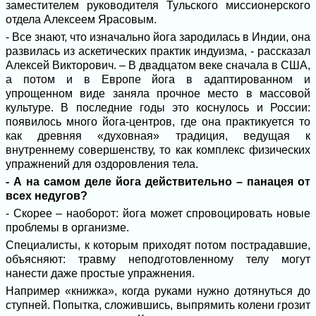
заместителем руководителя Тульского миссионерского
отдела Алексеем Ярасовым.
- Все знают, что изначально йога зародилась в Индии, она
развилась из аскетических практик индуизма, - рассказал
Алексей Викторович. – В двадцатом веке сначала в США,
а потом и в Европе йога в адаптированном и
упрощенном виде заняла прочное место в массовой
культуре. В последние годы это коснулось и России:
появилось много йога-центров, где она практикуется то
как древняя «духовная» традиция, ведущая к
внутреннему совершенству, то как комплекс физических
упражнений для оздоровления тела.
- А на самом деле йога действительно – панацея от
всех недугов?
- Скорее – наоборот: йога может спровоцировать новые
проблемы в организме.
Специалисты, к которым приходят потом пострадавшие,
объясняют: травму неподготовленному телу могут
нанести даже простые упражнения.
Например «книжка», когда руками нужно дотянуться до
ступней. Попытка, сложившись, выпрямить колени грозит