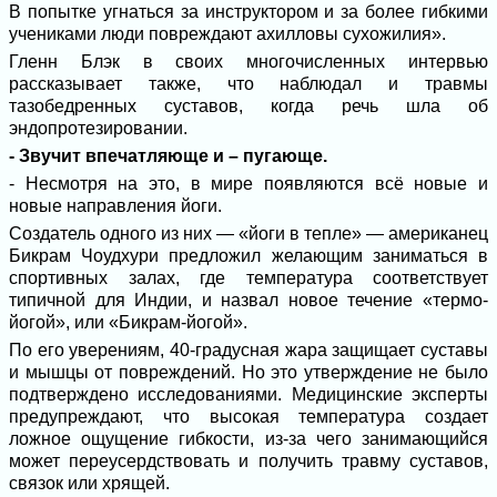
В попытке угнаться за инструктором и за более гибкими
учениками люди повреждают ахилловы сухожилия».
Гленн Блэк в своих многочисленных интервью
рассказывает также, что наблюдал и травмы
тазобедренных суставов, когда речь шла об
эндопротезировании.
- Звучит впечатляюще и – пугающе.
- Несмотря на это, в мире появляются всё новые и
новые направления йоги.
Создатель одного из них — «йоги в тепле» — американец
Бикрам Чоудхури предложил желающим заниматься в
спортивных залах, где температура соответствует
типичной для Индии, и назвал новое течение «термо-
йогой», или «Бикрам-йогой».
По его уверениям, 40-градусная жара защищает суставы
и мышцы от повреждений. Но это утверждение не было
подтверждено исследованиями. Медицинские эксперты
предупреждают, что высокая температура создает
ложное ощущение гибкости, из-за чего занимающийся
может переусердствовать и получить травму суставов,
связок или хрящей.