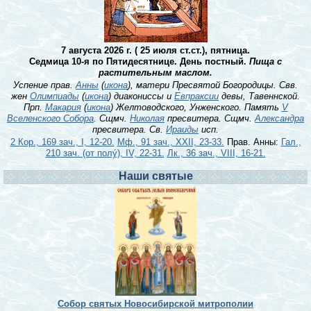
7 августа 2026 г. ( 25 июля ст.ст.), пятница.
Седмица 10-я по Пятидесятнице. День постный.
Пища с
растительным маслом.
Успение прав.
Анны
(
икона
), матери Пресвятой Богородицы. Свв.
жен
Олимпиады
(
икона
) диакониссы и
Евпраксии
девы, Тавеннской.
Прп.
Макария
(
икона
) Желтоводского, Унженского. Память
V
Вселенского Собора
. Сщмч.
Николая
пресвитера. Сщмч.
Александра
пресвитера. Св.
Ираиды
исп.
2 Кор., 169 зач., I, 12-20.
Мф., 91 зач., XXII, 23-33.
Прав. Анны:
Гал.,
210 зач. (от полу́), IV, 22-31.
Лк., 36 зач., VIII, 16-21.
Наши святые
Собор святых Новосибирской митрополии