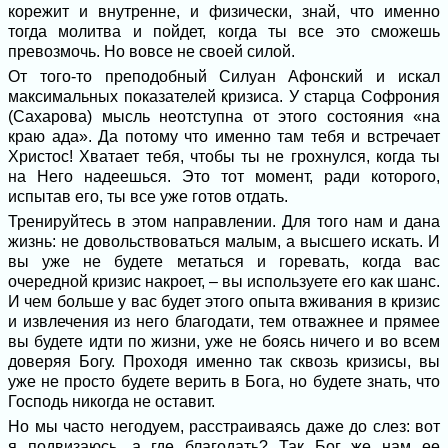
корежит и внутренне, и физически, знай, что именно
тогда молитва и пойдет, когда ты все это сможешь
превозмочь. Но вовсе не своей силой.
От того-то преподобный Силуан Афонский и искал
максимальных показателей кризиса. У старца Софрония
(Сахарова) мысль неотступна от этого состояния «на
краю ада». Да потому что именно там тебя и встречает
Христос! Хватает тебя, чтобы ты не грохнулся, когда ты
на Него надеешься. Это тот момент, ради которого,
испытав его, ты все уже готов отдать.
Тренируйтесь в этом направлении. Для того нам и дана
жизнь: не довольствоваться малым, а высшего искать. И
вы уже не будете метаться и горевать, когда вас
очередной кризис накроет, – вы используете его как шанс.
И чем больше у вас будет этого опыта вживания в кризис
и извлечения из него благодати, тем отважнее и прямее
вы будете идти по жизни, уже не боясь ничего и во всем
доверяя Богу. Проходя именно так сквозь кризисы, вы
уже не просто будете верить в Бога, но будете знать, что
Господь никогда не оставит.
Но мы часто негодуем, расстраиваясь даже до слез: вот
я подвизаюсь, а где благодать? Так Бог же нам ее