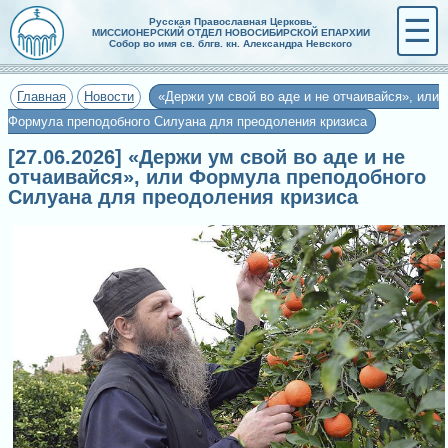
☰
Русская Православная Церковь
МИССИОНЕРСКИЙ ОТДЕЛ НОВОСИБИРСКОЙ ЕПАРХИИ
Собор во имя св. блгв. кн. Александра Невского
Главная
Новости
«Держи ум свой во аде и не отчаивайся», или
Формула преподобного Силуана для преодоления кризиса
[27.06.2026] «Держи ум свой во аде и не
отчаивайся», или Формула преподобного
Силуана для преодоления кризиса