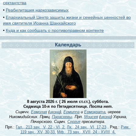
сектантства
•
Реабилитация наркозависимых
•
Епархиальный Центр защиты жизни и семейных ценностей во
имя святителя Иоанна Шанхайского
•
Куда и как сообщать о противоправном контенте
Календарь
8 августа 2026 г. ( 26 июля ст.ст.), суббота.
Седмица 10-я по Пятидесятнице.
Поста нет.
Сщмчч.
Ермолая
(
икона
),
Ермиппа
и
Ермократа
, иереев
Никомидийских. Прмц.
Параскевы
. Прп.
Моисея
(
икона
) Угрина,
Печерского. Сщмч.
Сергия
пресвитера.
Прп.:
Гал., 213 зач., V, 22 - VI, 2.
Лк., 24 зач., VI, 17-23
. Ряд.:
Рим.,
119 зач., XV, 30-33.
Мф., 73 зач., XVII, 24 - XVIII, 4.