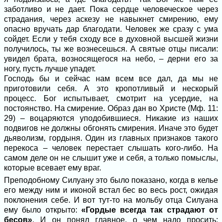
заботливо и не дает. Пока сердце человеческое через
страдания, через аскезу не навыкнет смирению, ему
опасно вручать дар благодати. Человек же сразу с ума
сойдет. Если у тебя сходу все в духовной высшей жизни
получилось, ты же вознесешься. А святые отцы писали:
увидел брата, возносящегося на небо, – дерни его за
ногу, пусть лучше упадет.
Господь бы и сейчас нам всем все дал, да мы не
приготовили себя. А это кропотливый и нескорый
процесс. Бог испытывает, смотрит на усердие, на
постоянство. На смирение. Образ дан во Христе (Мф. 11:
29) – воцаряются уподобившиеся. Никакие из наших
подвигов не должны обгонять смирения. Иначе это будет
дьяволизм, гордыня. Один из главных признаков такого
перекоса – человек перестает слышать кого-либо. На
самом деле он не слышит уже и себя, а только помыслы,
которые всевает ему враг.
Преподобному Силуану это было показано, когда в келье
его между ним и иконой встал бес во весь рост, ожидая
поклонения себе. И вот тут-то на мольбу отца Силуана
ему было открыто:
«Гордые всегда так страдают от
бесов»
. И он понял главное, о чем надо просить: