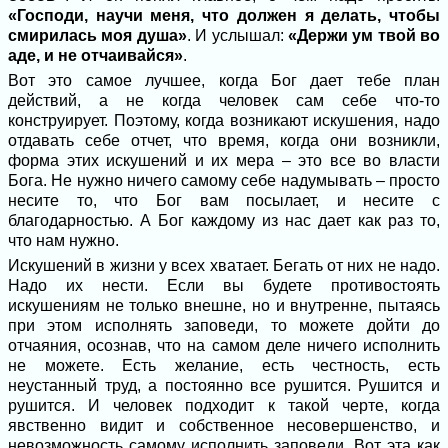
«Господи, научи меня, что должен я делать, чтобы
смирилась моя душа»
. И услышал:
«Держи ум твой во
аде, и не отчаивайся»
.
Вот это самое лучшее, когда Бог дает тебе план
действий, а не когда человек сам себе что-то
конструирует. Поэтому, когда возникают искушения, надо
отдавать себе отчет, что время, когда они возникли,
форма этих искушений и их мера – это все во власти
Бога. Не нужно ничего самому себе надумывать – просто
несите то, что Бог вам посылает, и несите с
благодарностью. А Бог каждому из нас дает как раз то,
что нам нужно.
Искушений в жизни у всех хватает. Бегать от них не надо.
Надо их нести. Если вы будете противостоять
искушениям не только внешне, но и внутренне, пытаясь
при этом исполнять заповеди, то можете дойти до
отчаяния, осознав, что на самом деле ничего исполнить
не можете. Есть желание, есть честность, есть
неустанный труд, а постоянно все рушится. Рушится и
рушится. И человек подходит к такой черте, когда
явственно видит и собственное несовершенство, и
невозможность самому исполнить заповеди. Вот эта как