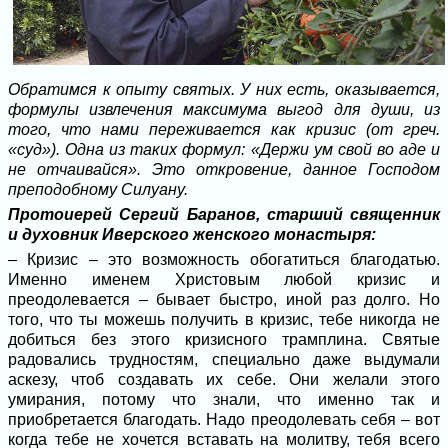
Обратимся к опыту святых. У них есть, оказывается,
формулы извлечения максимума выгод для души, из
того, что нами переживается как кризис (от греч.
«суд»). Одна из таких формул: «Держи ум свой во аде и
не отчаивайся». Это откровение, данное Господом
преподобному Силуану.
Протоиерей Сергий Баранов, старший священник
и духовник Иверского женского монастыря:
– Кризис – это возможность обогатиться благодатью.
Именно именем Христовым любой кризис и
преодолевается – бывает быстро, иной раз долго. Но
того, что ты можешь получить в кризис, тебе никогда не
добиться без этого кризисного трамплина. Святые
радовались трудностям, специально даже выдумали
аскезу, чтоб создавать их себе. Они желали этого
умирания, потому что знали, что именно так и
приобретается благодать. Надо преодолевать себя – вот
когда тебе не хочется вставать на молитву, тебя всего