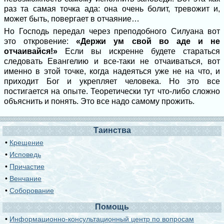
раз та самая точка ада: она очень болит, тревожит и,
может быть, повергает в отчаяние…
Но Господь передал через преподобного Силуана вот
это откровение:
«Держи ум свой во аде и не
отчаивайся!»
Если вы искренне будете стараться
следовать Евангелию и все-таки не отчаиваться, вот
именно в этой точке, когда надеяться уже не на что, и
приходит Бог и укрепляет человека. Но это все
постигается на опыте. Теоретически тут что-либо сложно
объяснить и понять. Это все надо самому прожить.
Таинства
•
Крещение
•
Исповедь
•
Причастие
•
Венчание
•
Соборование
Помощь
•
Информационно-консультационный центр по вопросам