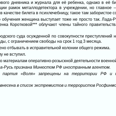
вого дневника и журнала для её ребенка, однако в её б
ции рамок металлодетектора в учреждении, но главное —
в качестве билета в психлечебницу, такое там забористое 
 обучения женщина выступает тоже не просто так. Лада-Ру
енка Коротковой*** облучают члены тайного правительств
одского суда осужденной по совокупности преступлений н
ды, с ограничением свободы на срок 1 год 3 месяца.
но отбывать в исправительной колонии общего режима.
у не вступил.
по материалам оперативно-розыскной деятельности военной
да-Русь признана Минюстом РФ иностранным агентом.
и партия «Воля» запрещены на территории РФ и п
 внесена в список экстремистов и террористов Росфинм