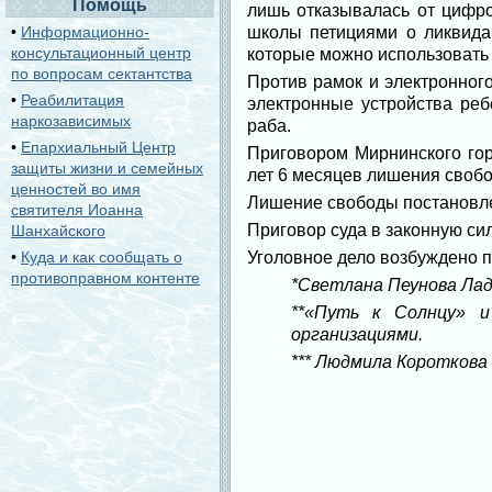
Помощь
лишь отказывалась от цифро
•
Информационно-
школы петициями о ликвида
консультационный центр
которые можно использовать 
по вопросам сектантства
Против рамок и электронного
•
Реабилитация
электронные устройства реб
наркозависимых
раба.
•
Епархиальный Центр
Приговором Мирнинского гор
защиты жизни и семейных
лет 6 месяцев лишения свобо
ценностей во имя
Лишение свободы постановле
святителя Иоанна
Приговор суда в законную сил
Шанхайского
•
Куда и как сообщать о
Уголовное дело возбуждено 
противоправном контенте
*Светлана Пеунова Ла
**«Путь к Солнцу» 
организациями.
*** Людмила Короткова