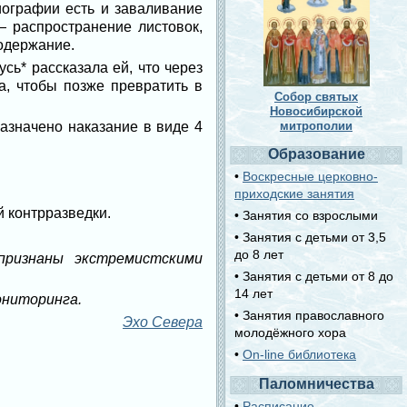
иографии есть и заваливание
 распространение листовок,
содержание.
сь* рассказала ей, что через
а, чтобы позже превратить в
Собор святых
Новосибирской
азначено наказание в виде 4
митрополии
Образование
•
Воскресные церковно-
приходские занятия
 контрразведки.
• Занятия со взрослыми
• Занятия с детьми от 3,5
до 8 лет
ризнаны экстремистскими
• Занятия с детьми от 8 до
14 лет
ониторинга.
• Занятия православного
Эхо Севера
молодёжного хора
•
On-line библиотека
Паломничества
•
Расписание