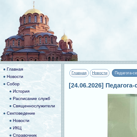
●
Главная
Главная
Новости
Педагога-се
●
Новости
●
Собор
[24.06.2026] Педагога
●
История
●
Расписание служб
●
Священнослужители
●
Сектоведение
●
Новости
●
ИКЦ
●
Справочник