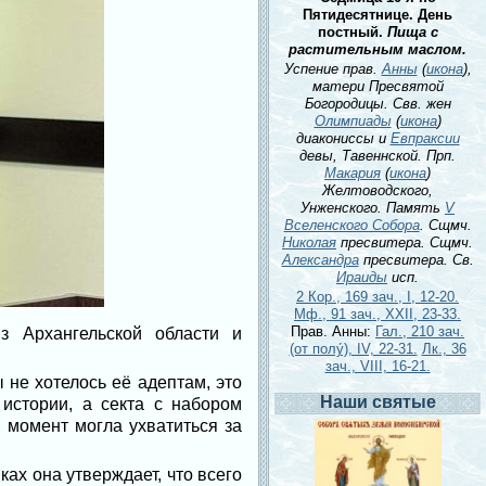
Пятидесятнице. День
постный.
Пища с
растительным маслом.
Успение прав.
Анны
(
икона
),
матери Пресвятой
Богородицы. Свв. жен
Олимпиады
(
икона
)
диакониссы и
Евпраксии
девы, Тавеннской. Прп.
Макария
(
икона
)
Желтоводского,
Унженского. Память
V
Вселенского Собора
. Сщмч.
Николая
пресвитера. Сщмч.
Александра
пресвитера. Св.
Ираиды
исп.
2 Кор., 169 зач., I, 12-20.
Мф., 91 зач., XXII, 23-33.
Прав. Анны:
Гал., 210 зач.
з Архангельской области и
(от полу́), IV, 22-31.
Лк., 36
зач., VIII, 16-21.
 не хотелось её адептам, это
Наши святые
 истории, а секта с набором
 момент могла ухватиться за
ах она утверждает, что всего