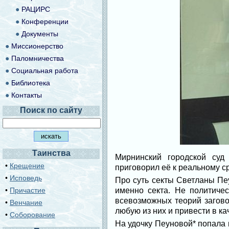
●
РАЦИРС
●
Конференции
●
Документы
●
Миссионерство
●
Паломничества
●
Социальная работа
●
Библиотека
●
Контакты
Поиск по сайту
Таинства
Мирнинский городской суд
•
Крещение
приговорил её к реальному с
•
Исповедь
Про суть секты Светланы Пеу
•
Причастие
именно секта. Не политичес
всевозможных теорий загово
•
Венчание
любую из них и привести в ка
•
Соборование
На удочку Пеуновой* попала 