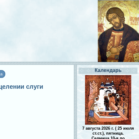
Календарь
ка
целении слуги
7 августа 2026 г. ( 25 июля
ст.ст.), пятница.
Седмица 10-я по