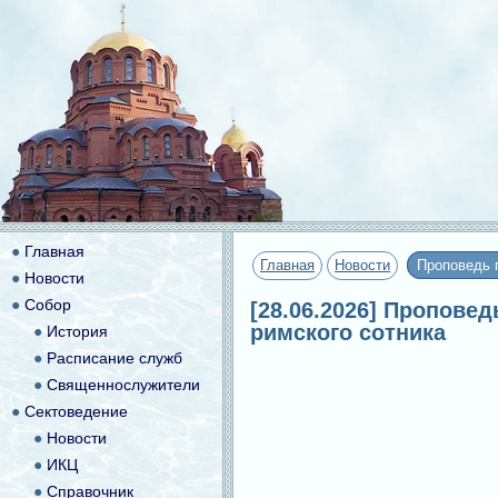
●
Главная
Главная
Новости
Проповедь 
●
Новости
●
Собор
[28.06.2026] Пропове
римского сотника
●
История
●
Расписание служб
●
Священнослужители
●
Сектоведение
●
Новости
●
ИКЦ
●
Справочник