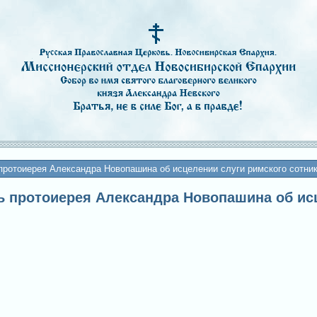
протоиерея Александра Новопашина об исцелении слуги римского сотни
дь протоиерея Александра Новопашина об ис