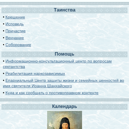
Таинства
•
Крещение
•
Исповедь
•
Причастие
•
Венчание
•
Соборование
Помощь
•
Информационно-консультационный центр по вопросам
сектантства
•
Реабилитация наркозависимых
•
Епархиальный Центр защиты жизни и семейных ценностей во
имя святителя Иоанна Шанхайского
•
Куда и как сообщать о противоправном контенте
Календарь