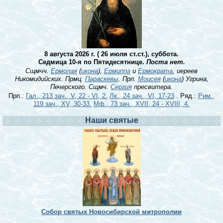
8 августа 2026 г. ( 26 июля ст.ст.), суббота.
Седмица 10-я по Пятидесятнице.
Поста нет.
Сщмчч.
Ермолая
(
икона
),
Ермиппа
и
Ермократа
, иереев
Никомидийских. Прмц.
Параскевы
. Прп.
Моисея
(
икона
) Угрина,
Печерского. Сщмч.
Сергия
пресвитера.
Прп.:
Гал., 213 зач., V, 22 - VI, 2.
Лк., 24 зач., VI, 17-23
. Ряд.:
Рим.,
119 зач., XV, 30-33.
Мф., 73 зач., XVII, 24 - XVIII, 4.
Наши святые
Собор святых Новосибирской митрополии