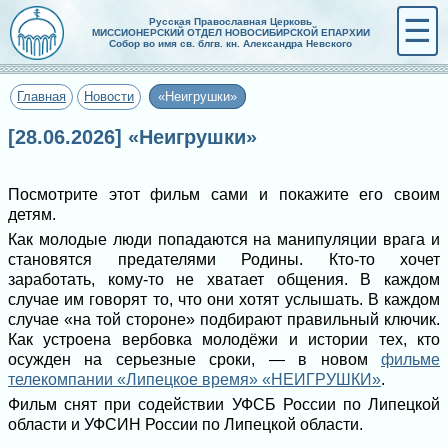
☰
Русская Православная Церковь
МИССИОНЕРСКИЙ ОТДЕЛ НОВОСИБИРСКОЙ ЕПАРХИИ
Собор во имя св. блгв. кн. Александра Невского
Главная
Новости
«Неигрушки»
[28.06.2026] «Неигрушки»
Посмотрите этот фильм сами и покажите его своим
детям.
Как молодые люди попадаются на манипуляции врага и
становятся предателями Родины. Кто-то хочет
заработать, кому-то не хватает общения. В каждом
случае им говорят то, что они хотят услышать. В каждом
случае «на той стороне» подбирают правильный ключик.
Как устроена вербовка молодёжи и истории тех, кто
осужден на серьезные сроки, — в новом
фильме
телекомпании «Липецкое время» «НЕИГРУШКИ»
.
Фильм снят при содействии УФСБ России по Липецкой
области и УФСИН России по Липецкой области.