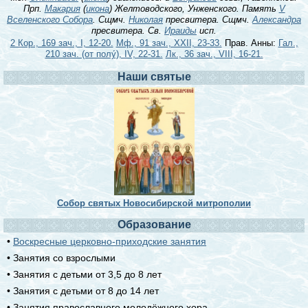
Прп.
Макария
(
икона
) Желтоводского, Унженского. Память
V
Вселенского Собора
. Сщмч.
Николая
пресвитера. Сщмч.
Александра
пресвитера. Св.
Ираиды
исп.
2 Кор., 169 зач., I, 12-20.
Мф., 91 зач., XXII, 23-33.
Прав. Анны:
Гал.,
210 зач. (от полу́), IV, 22-31.
Лк., 36 зач., VIII, 16-21.
Наши святые
Собор святых Новосибирской митрополии
Образование
•
Воскресные церковно-приходские занятия
• Занятия со взрослыми
• Занятия с детьми от 3,5 до 8 лет
• Занятия с детьми от 8 до 14 лет
• Занятия православного молодёжного хора