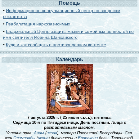
Помощь
•
Информационно-консультационный центр по вопросам
сектантства
•
Реабилитация наркозависимых
•
Епархиальный Центр защиты жизни и семейных ценностей во
имя святителя Иоанна Шанхайского
•
Куда и как сообщать о противоправном контенте
Календарь
7 августа 2026 г. ( 25 июля ст.ст.), пятница.
Седмица 10-я по Пятидесятнице. День постный.
Пища с
растительным маслом.
Успение прав.
Анны
(
икона
), матери Пресвятой Богородицы. Свв.
жен
Олимпиады
(
икона
) диакониссы и
Евпраксии
девы, Тавеннской.