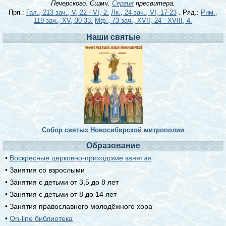
Печерского. Сщмч.
Сергия
пресвитера.
Прп.:
Гал., 213 зач., V, 22 - VI, 2.
Лк., 24 зач., VI, 17-23
. Ряд.:
Рим.,
119 зач., XV, 30-33.
Мф., 73 зач., XVII, 24 - XVIII, 4.
Наши святые
Собор святых Новосибирской митрополии
Образование
•
Воскресные церковно-приходские занятия
• Занятия со взрослыми
• Занятия с детьми от 3,5 до 8 лет
• Занятия с детьми от 8 до 14 лет
• Занятия православного молодёжного хора
•
On-line библиотека