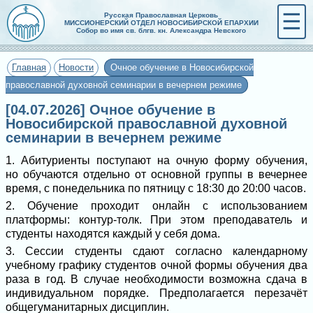
☰
Русская Православная Церковь
МИССИОНЕРСКИЙ ОТДЕЛ НОВОСИБИРСКОЙ ЕПАРХИИ
Собор во имя св. блгв. кн. Александра Невского
Главная
Новости
Очное обучение в Новосибирской
православной духовной семинарии в вечернем режиме
[04.07.2026] Очное обучение в
Новосибирской православной духовной
семинарии в вечернем режиме
1. Абитуриенты поступают на очную форму обучения,
но обучаются отдельно от основной группы в вечернее
время, с понедельника по пятницу с 18:30 до 20:00 часов.
2. Обучение проходит онлайн с использованием
платформы: контур-толк. При этом преподаватель и
студенты находятся каждый у себя дома.
3. Сессии студенты сдают согласно календарному
учебному графику студентов очной формы обучения два
раза в год. В случае необходимости возможна сдача в
индивидуальном порядке. Предполагается перезачёт
общегуманитарных дисциплин.