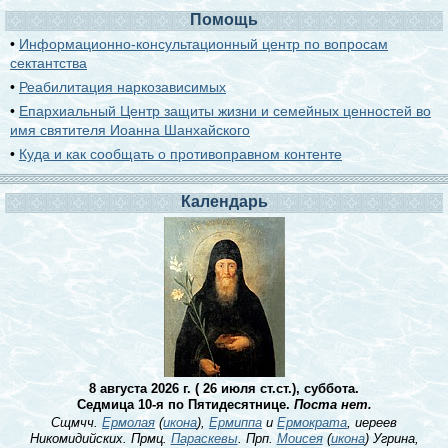
Помощь
•
Информационно-консультационный центр по вопросам
сектантства
•
Реабилитация наркозависимых
•
Епархиальный Центр защиты жизни и семейных ценностей во
имя святителя Иоанна Шанхайского
•
Куда и как сообщать о противоправном контенте
Календарь
8 августа 2026 г. ( 26 июля ст.ст.), суббота.
Седмица 10-я по Пятидесятнице.
Поста нет.
Сщмчч.
Ермолая
(
икона
),
Ермиппа
и
Ермократа
, иереев
Никомидийских. Прмц.
Параскевы
. Прп.
Моисея
(
икона
) Угрина,