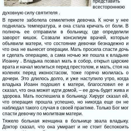
представить
всестороннюю
духовную силу святителя .
В приюте заболела семилетняя девочка. К ночи у нее
поднялась температура, и она стала кричать от боли. В
полночь ее отправили в больницу, где определили
заворот кишок. Созвали консилиум врачей, которые
объявили матери, что состояние девочки безнадежно и
что она не вынесет операции. Мать просила спасти дочь
и сделать операцию, а сама ночью же пошла к владыке
Иоанну . Владыка позвал мать в собор, открыл царские
врата и начал молиться перед престолом, и мать, стоя на
коленях перед иконостасом, тоже горячо молилась о
дочери. Это длилось долго, и уже наступило утро, когда
владыка Иоанн подошел к матери, благословил ее и
сказал, что она может идти домой, – ее дочь будет жива и
здорова. Мать поспешила в больницу. Хирург сказал ей,
что операция прошла успешно, но никогда еще он не
наблюдал такого случая в своей практике. Только Бог мог
спасти девочку по молитвам матери.
Тяжело больная женщина в больнице звала владыку.
Доктор сказал, что она умирает и не стоит беспокоить