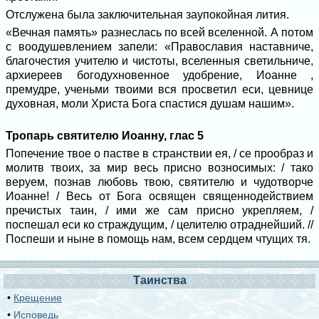
Отслужена была заключительная заупокойная лития.
«Вечная память» разнеслась по всей вселенной. А потом
с воодушевлением запели: «Православия наставниче,
благочестия учителю и чистоты, вселенныя светильниче,
архиереев богодухновенное удобрение, Иоанне ,
премудре, ученьми твоими вся просветил еси, цевнице
духовная, моли Христа Бога спастися душам нашим».
Тропарь святителю Иоанну, глас 5
Попечение твое о пастве в странствии ея, / се прообраз и
молитв твоих, за мир весь присно возносимых: / тако
веруем, познав любовь твою, святителю и чудотворче
Иоанне! / Весь от Бога освящен священнодействием
пречистых таин, / ими же сам присно укрепляем, /
поспешал еси ко страждущим, / целителю отраднейший. //
Поспеши и ныне в помощь нам, всем сердцем чтущих тя.
Таинства
•
Крещение
•
Исповедь