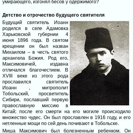
умирающего, изгонял бесов у одержимого?
Детство и отрочество будущего святителя
Будущий святитель Иоанн
родился в селе Адамовка
Харьковской губернии 4
июня 1896 года. В святом
крещении он был назван
Михаилом – в честь святого
архангела Божия. Род его,
Максимовичей, издавна
отличался благочестием. В
XVIII веке из этого рода
прославился святитель
Иоанн , митрополит
Тобольский, просветитель
Сибири, пославший первую
православную миссию в
Китай; после его смерти на его могиле происходило
множество чудес. Он был прославлен в 1916 году, и его
нетленные мощи по сей день почивают в Тобольске.
Миша Максимович был болезненным ребенком. Он