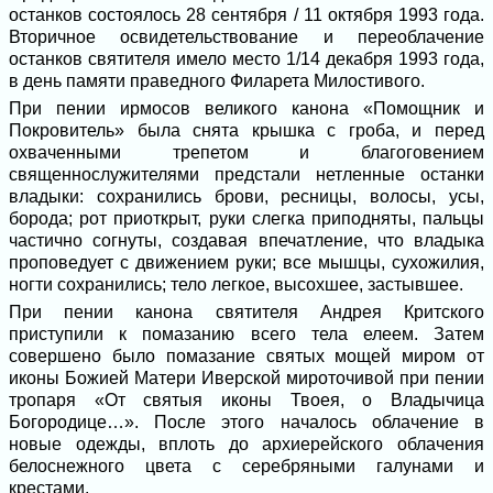
останков состоялось 28 сентября / 11 октября 1993 года.
Вторичное освидетельствование и переоблачение
останков святителя имело место 1/14 декабря 1993 года,
в день памяти праведного Филарета Милостивого.
При пении ирмосов великого канона «Помощник и
Покровитель» была снята крышка с гроба, и перед
охваченными трепетом и благоговением
священнослужителями предстали нетленные останки
владыки: сохранились брови, ресницы, волосы, усы,
борода; рот приоткрыт, руки слегка приподняты, пальцы
частично согнуты, создавая впечатление, что владыка
проповедует с движением руки; все мышцы, сухожилия,
ногти сохранились; тело легкое, высохшее, застывшее.
При пении канона святителя Андрея Критского
приступили к помазанию всего тела елеем. Затем
совершено было помазание святых мощей миром от
иконы Божией Матери Иверской мироточивой при пении
тропаря «От святыя иконы Твоея, о Владычица
Богородице…». После этого началось облачение в
новые одежды, вплоть до архиерейского облачения
белоснежного цвета с серебряными галунами и
крестами.