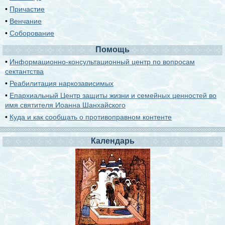
•
Причастие
•
Венчание
•
Соборование
Помощь
•
Информационно-консультационный центр по вопросам
сектантства
•
Реабилитация наркозависимых
•
Епархиальный Центр защиты жизни и семейных ценностей во
имя святителя Иоанна Шанхайского
•
Куда и как сообщать о противоправном контенте
Календарь