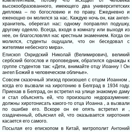
компетентным, потому что исходил от человека
высокообразованного, имеющего два университетских
диплома – по богословию и по праву. Ежедневно и
еженощно он молился за нас. Каждую ночь он, как ангел-
хранитель, оберегал нас: одному поправлял подушку,
другому одеяло. Всегда, входя в комнату или выходя из
нее, он благословлял нас крестным знамением. Когда он
молился, студенты ощущали, что он беседовал с
жителями небесного мира».
Епископ Охридский Николай (Велимирович), великий
сербский богослов и проповедник, обратился однажды к
группе студентов так: «Дети, внимайте отцу Иоанну ! Он
ангел Божий в человеческом обличье».
Совсем сказочный эпизод произошел с отцом Иоанном ,
когда его вызвали на хиротонию в Белград в 1934 году.
Приехав в Белград, он встретил на улице знакомую даму
и стал объяснять ей, что произошло недоразумение:
должны хиротонисать какого-то отца Иоанна , а вызвали
по ошибке его. Вскоре он ее опять встретил и ,
озадаченный, объяснил ей, что оказывается хиротония
касается его самого.
Посылая его епископом в Китай, митрополит Антоний