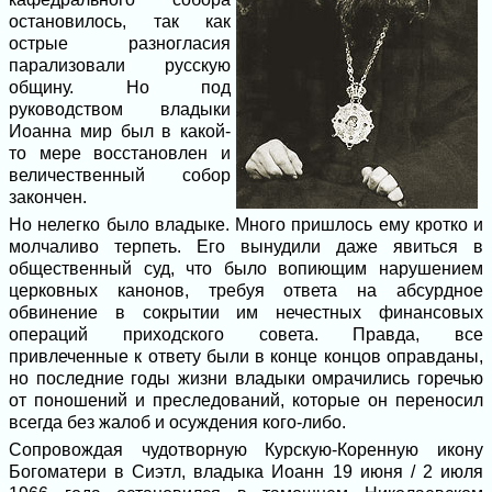
остановилось, так как
острые разногласия
парализовали русскую
общину. Но под
руководством владыки
Иоанна мир был в какой-
то мере восстановлен и
величественный собор
закончен.
Но нелегко было владыке. Много пришлось ему кротко и
молчаливо терпеть. Его вынудили даже явиться в
общественный суд, что было вопиющим нарушением
церковных канонов, требуя ответа на абсурдное
обвинение в сокрытии им нечестных финансовых
операций приходского совета. Правда, все
привлеченные к ответу были в конце концов оправданы,
но последние годы жизни владыки омрачились горечью
от поношений и преследований, которые он переносил
всегда без жалоб и осуждения кого-либо.
Сопровождая чудотворную Курскую-Коренную икону
Богоматери в Сиэтл, владыка Иоанн 19 июня / 2 июля