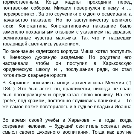
торжественным. Когда кадеты проходили перед
полтавским собором, Михаил повернулся к нему и …
перекрестился. За это соученики его долго осмеивали, а
начальство наказало. Но по заступничеству великого
князя Константина Константиновича наказание было
заменено похвальным отзывом с указанием на здравые
религиозные чувства мальчика. Так что и насмешки
товарищей сменились уважением.
По окончании кадетского корпуса Миша хотел поступить
в Киевскую духовную академию. Но родители его
настаивали, чтобы он поступил в Харьковскую
юридическую школу, и , послушания ради, он стал
готовиться к карьере юриста.
В Харькове покоились мощи архиепископа Мелетия (†
1841). Это был аскет; он, практически, никогда не спал,
был прозорливцем и предсказал свою кончину. На его
гробе, под храмом, постоянно служились панихиды… То
же самое позже повторилось и в судьбе владыки Иоанна
.
Во время своей учебы в Харькове – в годы, когда
созревает человек, – будущий святитель осознал весь
смысл своего духовного воспитания. Тогда как другие