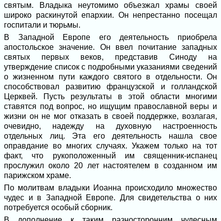
святым. Владыка неутомимо объезжал храмы своей
широко раскинутой епархии. Он непрестанно посещал
госпитали и тюрьмы.
В Западной Европе его деятельность приобрела
апостольское значение. Он ввел почитание западных
святых первых веков, представив Синоду на
утверждение список с подробными указаниями сведений
о жизненном пути каждого святого в отдельности. Он
способствовал развитию французской и голландской
Церквей. Пусть результаты в этой области многими
ставятся под вопрос, но ищущим православной веры и
жизни он не мог отказать в своей поддержке, возлагая,
очевидно, надежду на духовную настроенность
отдельных лиц. Эта его деятельность нашла свое
оправдание во многих случаях. Укажем только на тот
факт, что рукоположенный им священник-испанец
прослужил около 20 лет настоятелем в созданном им
парижском храме.
По молитвам владыки Иоанна происходило множество
чудес и в Западной Европе. Для свидетельства о них
потребуется особый сборник.
В дополнение к таким разносторонним чудесным