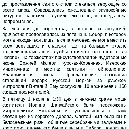
до прославления святого стали стекаться верующие со
всего мира. Совершались ежедневные заупокойные
литургии, панихиды служили ежечасно, исповедь шла
непрерывная.
За два дня до торжества, в четверг, за литургией
причастие преподавалось из пяти чаш. Собор, в котором
могла находиться лишь тысяча человек, не мог вместить
всех верующих, и снаружи, где на большом экране
транслировались все службы, стояло около трех тысяч
человек. На торжествах присутствовали три чудотворные
иконы Божией Матери: Курская-Коренная, Иверская
мироточивая и местная святыня – обновленная
Владимирская икона. Прославление возглавил
старейший иерарх Русской Церкви за рубежом
митрополит Виталий. Ему сослужили 10 архиереев и 160
священнослужителей.
В пятницу 1 июля в 1:30 дня в нижнем храме мощи
святителя Иоанна Шанхайского были переложены
митрополитом Виталием из усыпальницы в раку,
сделанную из дорогого дерева. Святой был облачен в
белоснежные ризы, обшитые серебряными галунами и
крестами; тапочки его были сшиты в Сибири, подризник