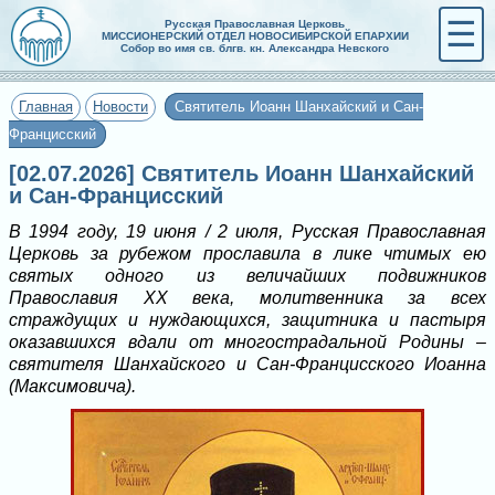
☰
Русская Православная Церковь
МИССИОНЕРСКИЙ ОТДЕЛ НОВОСИБИРСКОЙ ЕПАРХИИ
Собор во имя св. блгв. кн. Александра Невского
Главная
Новости
Святитель Иоанн Шанхайский и Сан-
Францисский
[02.07.2026] Святитель Иоанн Шанхайский
и Сан-Францисский
В 1994 году, 19 июня / 2 июля, Русская Православная
Церковь за рубежом прославила в лике чтимых ею
святых одного из величайших подвижников
Православия XX века, молитвенника за всех
страждущих и нуждающихся, защитника и пастыря
оказавшихся вдали от многострадальной Родины –
святителя Шанхайского и Сан-Францисского Иоанна
(Максимовича).