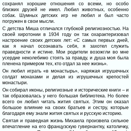
сохранял хорошие отношения со всеми, но особо
близких друзей не имел. Любил животных, особенно
собак. Шумных детских игр не любил и был часто
погружен в свои мысли.
С детства Миша отличался глубокой религиозностью. На
своей хиротонии в 1934 году он так охарактеризовал
настроение своих детских лет: «С самых первых дней,
как я начал осознавать себя, я захотел служить
праведности и истине. Мои родители возожгли во мне
усердие неколебимо стоять за правду, и душа моя была
пленена примером тех, кто отдал за нее жизнь».
Он любил играть «в монастырь», наряжая игрушечных
солдат монахами и делая из игрушечных крепостей
монастыри.
Он собирал иконы, религиозные и исторические книги – и
так образовалась у него большая библиотека. Но более
всего он любил читать жития святых. Этим он оказал
большое влияние на своих братьев и сестру, которые
благодаря ему знали жития святых и русскую историю.
Святая и праведная жизнь Михаила произвела сильное
впечатление на его французскую гувернантку, католичку,