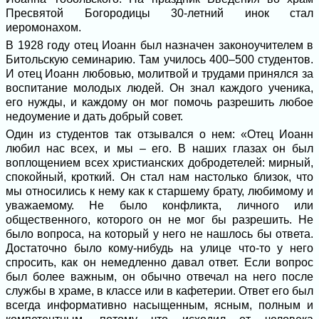
Пресвятой Богородицы 30-летний инок стал
иеромонахом.
В 1928 году отец Иоанн был назначен законоучителем в
Битольскую семинарию. Там училось 400–500 студентов.
И отец Иоанн любовью, молитвой и трудами принялся за
воспитание молодых людей. Он знал каждого ученика,
его нужды, и каждому он мог помочь разрешить любое
недоумение и дать добрый совет.
Один из студентов так отзывался о нем: «Отец Иоанн
любил нас всех, и мы – его. В наших глазах он был
воплощением всех христианских добродетелей: мирный,
спокойный, кроткий. Он стал нам настолько близок, что
мы относились к нему как к старшему брату, любимому и
уважаемому. Не было конфликта, личного или
общественного, которого он не мог бы разрешить. Не
было вопроса, на который у него не нашлось бы ответа.
Достаточно было кому-нибудь на улице что-то у него
спросить, как он немедленно давал ответ. Если вопрос
был более важным, он обычно отвечал на него после
службы в храме, в классе или в кафетерии. Ответ его был
всегда информативно насыщенным, ясным, полным и