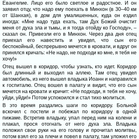
Евангелие. Лицо его было светлое и радостное. И он
заявил отцу, что надо ему поехать в Минхон (в 30–40 км
от Шанхая), в дом для умалишенных, куда он ездил
иногда: «Мне надо туда ехать, там Дух Божий очистит
меня от духа зла и тьмы, и я тогда отойду ко Господу», –
сказал он. Привезли его в Минхон. Через два дня отец
приехал его навестить и увидел, что сын его
беспокойный, беспрерывно мечется в кровати, и вдруг он
принялся кричать: «Не надо, не подходи ко мне, я тебя не
хочу!»
Отец вышел в коридор, чтобы узнать, кто идет. Коридор
был длинный и выходил на аллею. Там отец увидел
автомобиль, из него вышел владыка Иоанн и направился
к госпиталю. Отец вошел в палату и видит, что его сын
мечется на кровати и кричит: «Не подходи, я тебя не хочу,
уйди, уйди!» Потом успокоился и стал тихо молиться.
В это время раздались шаги по коридору. Больной
вскочил с постели и побежал по коридору в одной
пижаме. Встретив владыку, упал перед ним на колени и
плакал, прося отогнать от него духа зла. Владыка
положил свои руки на его голову и прочитал молитвы,
потом взял его за плечи и повел в палату, там уложил его