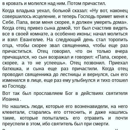
в кровать и молился над ним. Потом причастил.
Когда владыка уехал, больной сказал: «Ну вот, наконец
совершилось исцеление, и теперь Господь примет меня к
Себе. Папа, вези меня скорее, я должен умереть дома».
Когда отец привез сына домой, тот был счастлив видеть
все в своей комнате, а особенно иконы; начал молиться
и взял Евангелие. На следующий день стал торопить
отца, чтобы скорее звал священника, чтобы еще раз
причаститься. Отец говорил, что он только вчера
причащался, но сын возражал и говорил: «Папа, скорее,
скорее, а то не успеешь». Отец позвонил. Приехал
батюшка, и сына еще раз причастили. Когда отец
проводил священника до лестницы и вернулся, сын его
изменился в лице, еще раз ему улыбнулся и тихо отошел
ко Господу.
Вот так был прославляем Бог в действиях святителя
Иоанна .
Но нашлись люди, которые его возненавидели, на него
клеветали, старались его оттеснить, и даже нашлись
такие, которые попытались его отравить и почти
преуспели в этом, ибо святитель был при смерти.