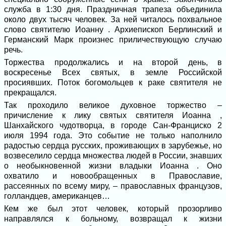
служба в 1:30 дня. Праздничная трапеза объединила
около двух тысяч человек. За ней читалось похвальное
слово святителю Иоанну . Архиепископ Берлинский и
Германский Марк произнес приличествующую случаю
речь.
Торжества продолжались и на второй день, в
воскресенье Всех святых, в земле Российской
просиявших. Поток богомольцев к раке святителя не
прекращался.
Так проходило великое духовное торжество –
причисление к лику святых святителя Иоанна ,
Шанхайского чудотворца, в городе Сан-Франциско 2
июля 1994 года. Это событие не только наполнило
радостью сердца русских, проживающих в зарубежье, но
возвеселило сердца множества людей в России, знавших
о необыкновенной жизни владыки Иоанна . Оно
охватило и новообращенных в Православие,
рассеянных по всему миру, – православных французов,
голландцев, американцев…
Кем же был этот человек, который прозорливо
направлялся к больному, возвращал к жизни