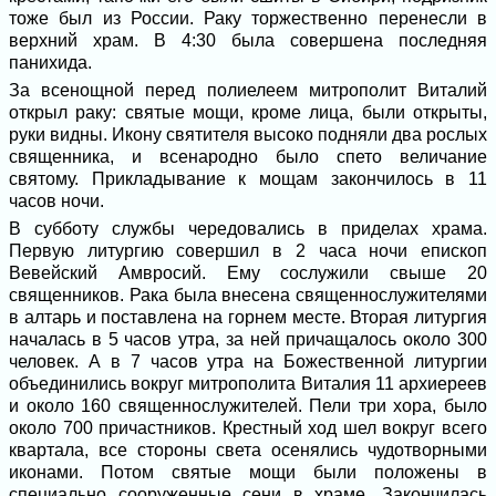
тоже был из России. Раку торжественно перенесли в
верхний храм. В 4:30 была совершена последняя
панихида.
За всенощной перед полиелеем митрополит Виталий
открыл раку: святые мощи, кроме лица, были открыты,
руки видны. Икону святителя высоко подняли два рослых
священника, и всенародно было спето величание
святому. Прикладывание к мощам закончилось в 11
часов ночи.
В субботу службы чередовались в приделах храма.
Первую литургию совершил в 2 часа ночи епископ
Вевейский Амвросий. Ему сослужили свыше 20
священников. Рака была внесена священнослужителями
в алтарь и поставлена на горнем месте. Вторая литургия
началась в 5 часов утра, за ней причащалось около 300
человек. А в 7 часов утра на Божественной литургии
объединились вокруг митрополита Виталия 11 архиереев
и около 160 священнослужителей. Пели три хора, было
около 700 причастников. Крестный ход шел вокруг всего
квартала, все стороны света осенялись чудотворными
иконами. Потом святые мощи были положены в
специально сооруженные сени в храме. Закончилась