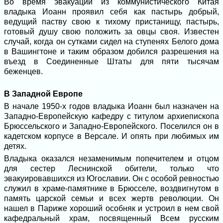
Во время эвакуации из коммунистического Китая
владыка Иоанн проявил себя как пастырь добрый,
ведущий паству свою к тихому пристанищу, пастырь,
готовый душу свою положить за овцы своя. Известен
случай, когда он сутками сидел на ступенях Белого дома
в Вашингтоне и таким образом добился разрешения на
въезд в Соединенные Штаты для пяти тысячам
беженцев.
В Западной Европе
В начале 1950-х годов владыка Иоанн был назначен на
Западно-Европейскую кафедру с титулом архиепископа
Брюссельского и Западно-Европейского. Поселился он в
кадетском корпусе в Версале. И опять при любимых им
детях.
Владыка оказался незаменимым попечителем и отцом
для сестер Леснинской обители, только что
эвакуировавшихся из Югославии. Он с особой ревностью
служил в храме-памятнике в Брюсселе, воздвигнутом в
память царской семьи и всех жертв революции. Он
нашел в Париже хороший особняк и устроил в нем свой
кафедральный храм, посвященный Всем русским