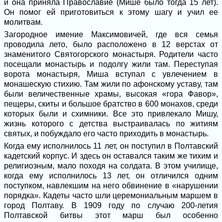
и она приняла Православие (Мише было тогда 15 лет).
Он помог ей приготовиться к этому шагу и учил ее
молитвам.
Загородное имение Максимовичей, где вся семья
проводила лето, было расположено в 12 верстах от
знаменитого Святогорского монастыря. Родители часто
посещали монастырь и подолгу жили там. Переступая
ворота монастыря, Миша вступал с увлечением в
монашескую стихию. Там жили по афонскому уставу, там
были величественные храмы, высокая «гора Фавор»,
пещеры, скиты и большое братство в 600 монахов, среди
которых были и схимники. Все это привлекало Мишу,
жизнь которого с детства выстраивалась по житиям
святых, и побуждало его часто приходить в монастырь.
Когда ему исполнилось 11 лет, он поступил в Полтавский
кадетский корпус. И здесь он оставался таким же тихим и
религиозным, мало походя на солдата. В этом училище,
когда ему исполнилось 13 лет, он отличился одним
поступком, навлекшим на него обвинение в «нарушении
порядка». Кадеты часто шли церемониальным маршем в
город Полтаву. В 1909 году по случаю 200-летия
Полтавской битвы этот марш был особенно