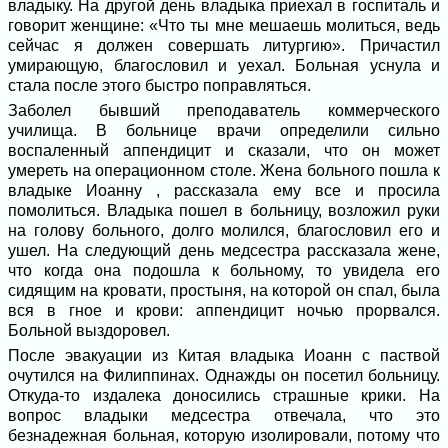
владыку. На другой день владыка приехал в госпиталь и
говорит женщине: «Что ты мне мешаешь молиться, ведь
сейчас я должен совершать литургию». Причастил
умирающую, благословил и уехал. Больная уснула и
стала после этого быстро поправляться.
Заболел бывший преподаватель коммерческого
училища. В больнице врачи определили сильно
воспаленный аппендицит и сказали, что он может
умереть на операционном столе. Жена больного пошла к
владыке Иоанну , рассказала ему все и просила
помолиться. Владыка пошел в больницу, возложил руки
на голову больного, долго молился, благословил его и
ушел. На следующий день медсестра рассказала жене,
что когда она подошла к больному, то увидела его
сидящим на кровати, простыня, на которой он спал, была
вся в гное и крови: аппендицит ночью прорвался.
Больной выздоровел.
После эвакуации из Китая владыка Иоанн с паствой
очутился на Филиппинах. Однажды он посетил больницу.
Откуда-то издалека доносились страшные крики. На
вопрос владыки медсестра отвечала, что это
безнадежная больная, которую изолировали, потому что