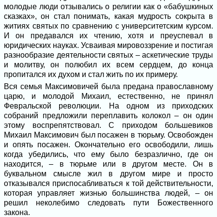
молодые люди отзывались о религии как о «бабушкиных
сказках», он стал понимать, какая мудрость сокрыта в
житиях святых по сравнению с университетским курсом.
И он предавался их чтению, хотя и преуспевал в
юридических науках. Усваивая мировоззрение и постигая
разнообразие деятельности святых – аскетические труды
и молитву, он полюбил их всем сердцем, до конца
пропитался их духом и стал жить по их примеру.
Вся семья Максимовичей была предана православному
царю, и молодой Михаил, естественно, не принял
Февральской революции. На одном из приходских
собраний предложили переплавить колокол – он один
этому воспрепятствовал. С приходом большевиков
Михаил Максимович был посажен в тюрьму. Освобожден
и опять посажен. Окончательно его освободили, лишь
когда убедились, что ему было безразлично, где он
находится, – в тюрьме или в другом месте. Он в
буквальном смысле жил в другом мире и просто
отказывался приспосабливаться к той действительности,
которая управляет жизнью большинства людей, – он
решил неколебимо следовать пути Божественного
закона.