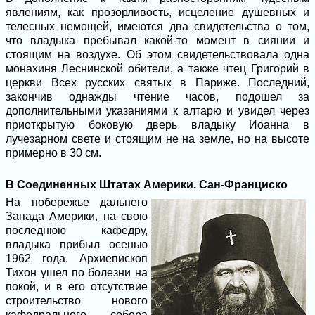
явлениям, как прозорливость, исцеление душевных и
телесных немощей, имеются два свидетельства о том,
что владыка пребывал какой-то момент в сиянии и
стоящим на воздухе. Об этом свидетельствовала одна
монахиня Леснинской обители, а также чтец Григорий в
церкви Всех русских святых в Париже. Последний,
закончив однажды чтение часов, подошел за
дополнительными указаниями к алтарю и увидел через
приоткрытую боковую дверь владыку Иоанна в
лучезарном свете и стоящим не на земле, но на высоте
примерно в 30 см.
В Соединенных Штатах Америки. Сан-Франциско
На побережье дальнего
Запада Америки, на свою
последнюю кафедру,
владыка прибыл осенью
1962 года. Архиепископ
Тихон ушел по болезни на
покой, и в его отсутствие
строительство нового
кафедрального собора