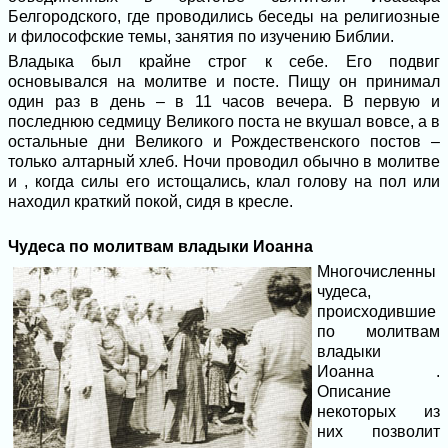
Белгородского, где проводились беседы на религиозные
и философские темы, занятия по изучению Библии.
Владыка был крайне строг к себе. Его подвиг
основывался на молитве и посте. Пищу он принимал
один раз в день – в 11 часов вечера. В первую и
последнюю седмицу Великого поста не вкушал вовсе, а в
остальные дни Великого и Рождественского постов –
только алтарный хлеб. Ночи проводил обычно в молитве
и , когда силы его истощались, клал голову на пол или
находил краткий покой, сидя в кресле.
Чудеса по молитвам владыки Иоанна
Многочисленны
чудеса,
происходившие
по молитвам
владыки
Иоанна .
Описание
некоторых из
них позволит