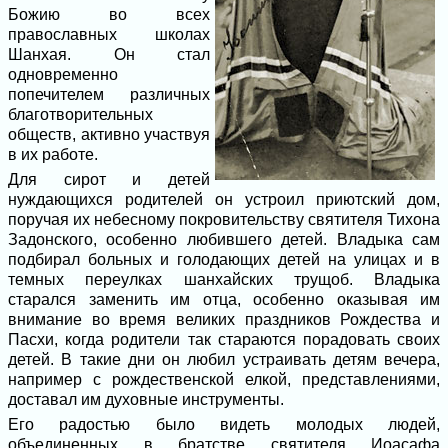
Божию во всех
православных школах
Шанхая. Он стал
одновременно
попечителем различных
благотворительных
обществ, активно участвуя
в их работе.
Для сирот и детей
нуждающихся родителей он устроил приютский дом,
поручая их небесному покровительству святителя Тихона
Задонского, особенно любившего детей. Владыка сам
подбирал больных и голодающих детей на улицах и в
темных переулках шанхайских трущоб. Владыка
старался заменить им отца, особенно оказывая им
внимание во время великих праздников Рождества и
Пасхи, когда родители так стараются порадовать своих
детей. В такие дни он любил устраивать детям вечера,
например с рождественской елкой, представлениями,
доставал им духовные инструменты.
Его радостью было видеть молодых людей,
объединенных в братстве святителя Иоасафа