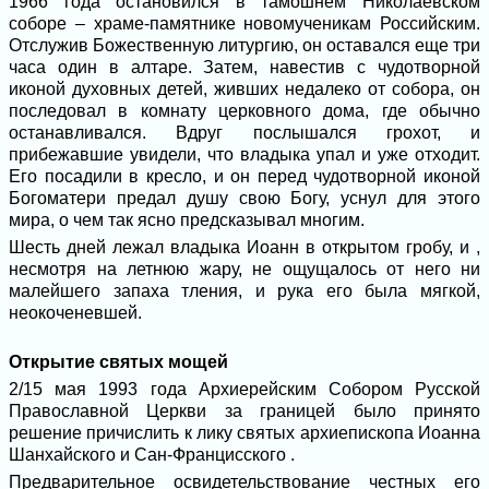
1966 года остановился в тамошнем Николаевском
соборе – храме-памятнике новомученикам Российским.
Отслужив Божественную литургию, он оставался еще три
часа один в алтаре. Затем, навестив с чудотворной
иконой духовных детей, живших недалеко от собора, он
последовал в комнату церковного дома, где обычно
останавливался. Вдруг послышался грохот, и
прибежавшие увидели, что владыка упал и уже отходит.
Его посадили в кресло, и он перед чудотворной иконой
Богоматери предал душу свою Богу, уснул для этого
мира, о чем так ясно предсказывал многим.
Шесть дней лежал владыка Иоанн в открытом гробу, и ,
несмотря на летнюю жару, не ощущалось от него ни
малейшего запаха тления, и рука его была мягкой,
неокоченевшей.
Открытие святых мощей
2/15 мая 1993 года Архиерейским Собором Русской
Православной Церкви за границей было принято
решение причислить к лику святых архиепископа Иоанна
Шанхайского и Сан-Францисского .
Предварительное освидетельствование честных его