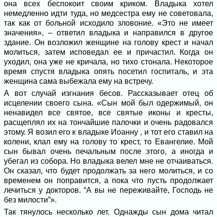
она всех беспокоит своим криком. Владыка хотел
немедленно идти туда, но медсестра ему не советовала,
так как от больной исходило зловоние. «Это не имеет
значения», – ответил владыка и направился в другое
здание. Он возложил женщине на голову крест и начал
молиться, затем исповедал ее и причастил. Когда он
уходил, она уже не кричала, но тихо стонала. Некоторое
время спустя владыка опять посетил госпиталь, и эта
женщина сама выбежала ему на встречу.
А вот случай изгнания бесов. Рассказывает отец об
исцелении своего сына. «Сын мой был одержимый, он
ненавидел все святое, все святые иконы и кресты,
расщеплял их на тончайшие палочки и очень радовался
этому. Я возил его к владыке Иоанну , и тот его ставил на
колени, клал ему на голову то крест, то Евангелие. Мой
сын бывал очень печальным после этого, а иногда и
убегал из собора. Но владыка велел мне не отчаиваться.
Он сказал, что будет продолжать за него молиться, и со
временем он поправится, а пока что пусть продолжает
лечиться у докторов. “А вы не переживайте, Господь не
без милости”».
Так тянулось несколько лет. Однажды сын дома читал