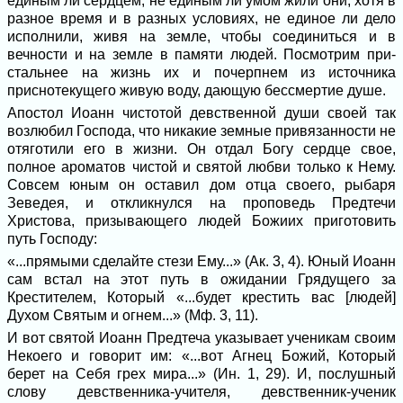
единым ли сердцем, не единым ли умом жили они, хотя в
разное время и в разных условиях, не единое ли дело
исполнили, живя на земле, чтобы соединиться и в
вечности и на земле в памяти людей. Посмотрим при­
стальнее на жизнь их и почерпнем из ис­точника
приснотекущего живую воду, да­ющую бессмертие душе.
Апостол Иоанн чистотой девственной души своей так
возлюбил Господа, что никакие земные привязанности не
отяго­тили его в жизни. Он отдал Богу сердце свое,
полное ароматов чистой и святой любви только к Нему.
Совсем юным он оставил дом отца своего, рыбаря
Зеведея, и откликнулся на проповедь Предтечи
Христова, призывающего людей Божиих приготовить
путь Господу:
«...прямыми сделайте стези Ему...» (Ак. 3, 4). Юный Иоанн
сам встал на этот путь в ожидании Грядущего за
Крестителем, Который «...будет крестить вас [людей]
Духом Свя­тым и огнем...» (Мф. 3, 11).
И вот святой Иоанн Предтеча указыва­ет ученикам своим
Некоего и говорит им: «...вот Агнец Божий, Который
берет на Себя грех мира...» (Ин. 1, 29). И, послуш­ный
слову девственника-учителя, девствен­ник-ученик