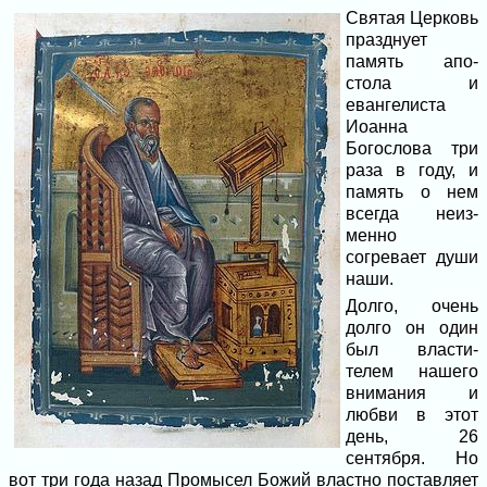
Святая Церковь
празднует
память апо­
стола и
евангелиста
Иоанна
Богослова три
раза в году, и
память о нем
всегда неиз­
менно
согревает души
наши.
Долго, очень
долго он один
был власти­
телем нашего
внимания и
любви в этот
день, 26
сентября. Но
вот три года назад Про­мысел Божий властно поставляет