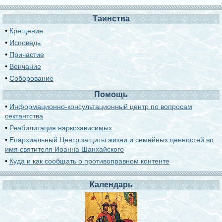
Таинства
•
Крещение
•
Исповедь
•
Причастие
•
Венчание
•
Соборование
Помощь
•
Информационно-консультационный центр по вопросам
сектантства
•
Реабилитация наркозависимых
•
Епархиальный Центр защиты жизни и семейных ценностей во
имя святителя Иоанна Шанхайского
•
Куда и как сообщать о противоправном контенте
Календарь