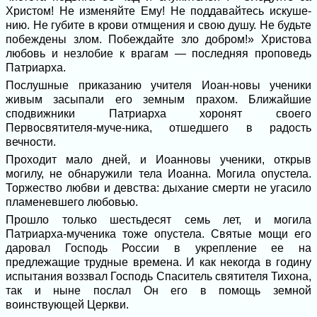
Христом! Не изменяйте Ему! Не поддавайтесь искуше­
нию. Не губите в крови отмщения и свою душу. Не будьте
побеждены злом. По­беждайте зло добром!» Христова
любовь и незлобие к врагам — последняя пропо­ведь
Патриарха.
Послушные приказанию учителя Иоан-новы ученики
живым засыпали его земным прахом. Ближайшие
сподвижники Патри­арха хоронят своего
Первосвятителя-муче-ника, отшедшего в радость
вечности.
Проходит мало дней, и Иоанновы уче­ники, открыв
могилу, не обнаружили тела Иоанна. Могила опустела.
Торжество любви и девства: дыхание смерти не уга­сило
пламеневшего любовью.
Прошло только шестьдесят семь лет, и могила
Патриарха-мученика тоже опусте­ла. Святые мощи его
даровал Господь Рос­сии в укрепление ее на
предлежащие труд­ные времена. И как некогда в годину
испытания воззвал Господь Спаситель свя­тителя Тихона,
так и ныне послал Он его в помощь земной
воинствующей Церкви.