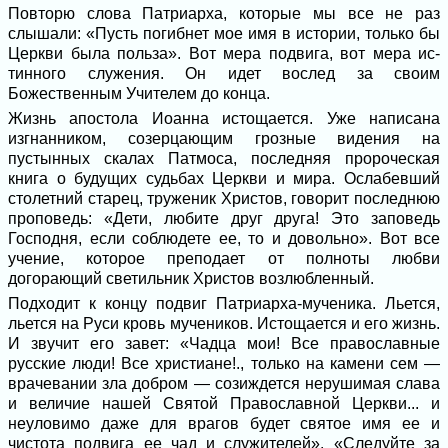
Повторю слова Патриарха, которые мы все не раз
слышали: «Пусть погибнет мое имя в истории, только бы
Церкви была польза». Вот мера подвига, вот мера ис­
тинного служения. Он идет вослед за своим
Божественным Учителем до конца.
Жизнь апостола Иоанна истощается. Уже написана
изгнанником, созерцающим грозные видения на
пустынных скалах Патмоса, последняя пророческая
книга о будущих судьбах Церкви и мира. Осла­бевший
столетний старец, труженик Хри­стов, говорит последнюю
проповедь: «Дети, любите друг друга! Это заповедь
Господня, если соблюдете ее, то и доволь­но». Вот все
учение, которое преподает от полноты любви
догорающий светиль­ник Христов возлюбленный.
Подходит к концу подвиг Патриарха-мученика. Льется,
льется на Руси кровь мучеников. Истощается и его жизнь.
И звучит его завет: «Чадца мои! Все право­славные
русские люди! Все христиане!., только на камени сем —
врачевании зла добром — созиждется нерушимая слава
и величие нашей Святой Православной Цер­кви... и
неуловимо даже для врагов будет святое имя ее и
чистота подвига ее чад и служителей». «Следуйте за