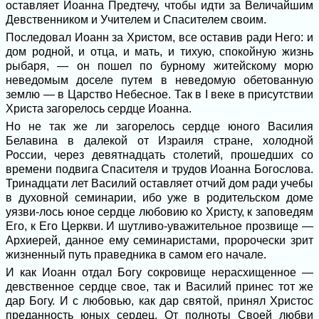
оставляет Иоанна Предтечу, чтобы идти за Величайшим
Девственни­ком и Учителем и Спасителем своим.
Последовал Иоанн за Христом, все оставив ради Него: и
дом родной, и отца, и мать, и тихую, спокойную жизнь
рыба­ря, — он пошел по бурному житейскому морю
неведомым доселе путем в неведо­мую обетованную
землю — в Царство Небесное. Так в I веке в присутствии
Христа загорелось сердце Иоанна.
Но не так же ли загорелось сердце юного Василия
Белавина в далекой от Израиля стране, холодной
России, через девятнад­цать столетий, прошедших со
времени под­вига Спасителя и трудов Иоанна Богосло­ва.
Тринадцати лет Василий оставляет отчий дом ради учебы
в духовной семина­рии, ибо уже в родительском доме
уязви-лось юное сердце любовию ко Христу, к заповедям
Его, к Его Церкви. И шутли­во-уважительное прозвище —
Архиерей, данное ему семинаристами, пророчески зрит
жизненный путь праведника в самом его начале.
И как Иоанн отдал Богу сокровище нерасхищенное —
девственное сердце свое, так и Василий принес тот же
дар Богу. И с любовью, как дар святой, принял Хрис­тос
преданность юных сердец. От полноты Своей любви