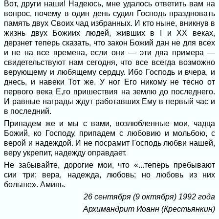
Вот, други наши! Надеюсь, мне уда­лось ответить вам на
вопрос, почему в один день судил Господь праздновать
память двух Своих чад избранных. И кто ныне, вникнув в
жизнь двух Божиих людей, живших в I и XX веках,
дерзнет теперь сказать, что закон Божий дан не для всех
и не на все времена, если они — эти два примера —
свидетельствуют нам сегодня, что все всегда возможно
верующему и любящему сердцу. Ибо Господь и вчера, и
днесь, и навеки Тот же. У ног Его ни­кому не тесно от
первого века Е,го прише­ствия на землю до последнего.
И равные награды ждут работавших Ему в первый час и
в последний.
Припадем же и мы с вами, возлюблен­ные мои, чадца
Божий, ко Господу, при­падем с любовию и мольбою, с
верой и надеждой. И не посрамит Господь любви нашей,
веру укрепит, надежду оправдает.
Не забывайте, дорогие мои, что «...те­перь пребывают
сии три: вера, надежда, любовь; но любовь из них
больше». Аминь.
26 сентября (9 октября) 1992 года
Архимандрит Иоанн (Крестьянкин)