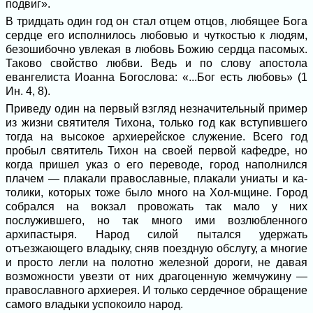
подвиг».
В тридцать один год он стал отцем отцов, любящее Бога
сердце его исполнилось лю­бовью и чуткостью к людям,
безошибочно увлекая в любовь Божию сердца пасомых.
Таково свойство любви. Ведь и по слову апостола
евангелиста Иоанна Богослова: «...Бог есть любовь» (1
Ин. 4, 8).
Приведу один на первый взгляд незна­чительный пример
из жизни святителя Тихона, только год как вступившего
тогда на высокое архиерейское служение. Всего год
пробыл святитель Тихон на своей пер­вой кафедре, но
когда пришел указ о его переводе, город наполнился
плачем — пла­кали православные, плакали униаты и ка­
толики, которых тоже было много на Хол-мщине. Город
собрался на вокзал провожать так мало у них
послужившего, но так мно­го ими возлюбленного
архипастыря. На­род силой пытался удержать
отъезжающе­го владыку, сняв поездную обслугу, а многие
и просто легли на полотно железной доро­ги, не давая
возможности увезти от них драгоценную жемчужину —
православного архиерея. И только сердечное обращение
самого владыки успокоило народ.