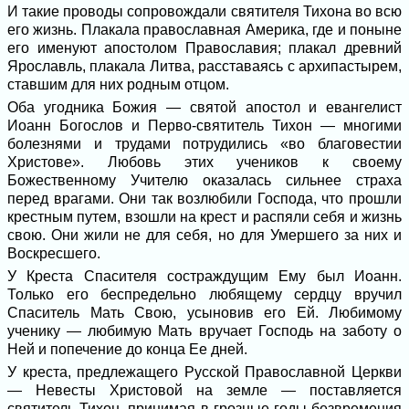
И такие проводы сопровождали святи­теля Тихона во всю
его жизнь. Плакала православная Америка, где и поныне
его именуют апостолом Православия; плакал древний
Ярославль, плакала Литва, рас­ставаясь с архипастырем,
ставшим для них родным отцом.
Оба угодника Божия — святой апостол и евангелист
Иоанн Богослов и Перво-святитель Тихон — многими
болезнями и трудами потрудились «во благовестии
Христове». Любовь этих учеников к сво­ему
Божественному Учителю оказалась сильнее страха
перед врагами. Они так возлюбили Господа, что прошли
крестным путем, взошли на крест и распяли себя и жизнь
свою. Они жили не для себя, но для Умершего за них и
Воскресшего.
У Креста Спасителя состраждущим Ему был Иоанн.
Только его беспредельно лю­бящему сердцу вручил
Спаситель Мать Свою, усыновив его Ей. Любимому
учени­ку — любимую Мать вручает Господь на заботу о
Ней и попечение до конца Ее дней.
У креста, предлежащего Русской Право­славной Церкви
— Невесты Христовой на земле — поставляется
святитель Тихон, при­нимая в грозные годы безвремения