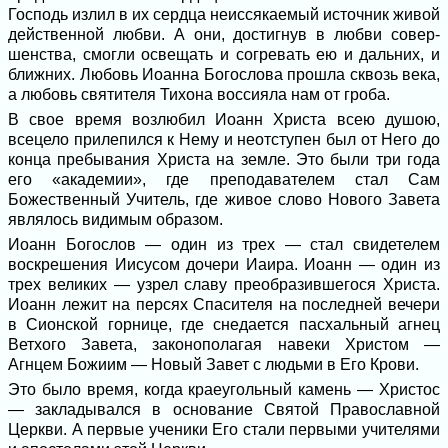
Господь излил в их сердца неиссякаемый источник живой
действенной любви. А они, достигнув в любви совер­
шенства, смогли освещать и согревать ею и дальних, и
ближних. Любовь Иоанна Бо­гослова прошла сквозь века,
а любовь свя­тителя Тихона воссияла нам от гроба.
В свое время возлюбил Иоанн Христа всею душою,
всецело прилепился к Нему и неотступен был от Него до
конца пре­бывания Христа на земле. Это были три года
его «академии», где преподавателем стал Сам
Божественный Учитель, где живое слово Нового Завета
являлось ви­димым образом.
Иоанн Богослов — один из трех — стал свидетелем
воскрешения Иисусом дочери Иаира. Иоанн — один из
трех великих — узрел славу преобразившегося Христа.
Иоанн лежит на персях Спасителя на пос­ледней вечери
в Сионской горнице, где снедается пасхальный агнец
Ветхого За­вета, законополагая навеки Христом —
Агнцем Божиим — Новый Завет с людь­ми в Его Крови.
Это было время, когда краеугольный камень — Христос
— закладывался в ос­нование Святой Православной
Церкви. А первые ученики Его стали первыми учи­телями