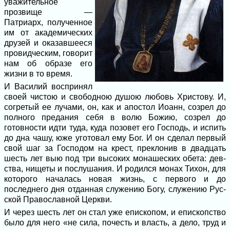
уважительное
прозвище —
Патриарх, полученное
им от академических
друзей и оказавшееся
провидческим, говорит
нам об образе его
жизни в то время.
И Василий воспринял
своей чистою и свободною душою любовь Христову. И,
согретый ее лучами, он, как и апостол Иоанн, созрел до
полного предания себя в волю Божию, созрел до
готовности идти туда, куда позовет его Господь, и испить
до дна чашу, юже уготовал ему Бог. И он сделал первый
свой шаг за Господом на крест, преклонив в двадцать
шесть лет выю под три высоких монашеских обета: дев­
ства, нищеты и послушания. И родился монах Тихон, для
которого началась но­вая жизнь, с первого и до
последнего дня отданная служению Богу, служению Рус­
ской Православной Церкви.
И через шесть лет он стал уже еписко­пом, и епископство
было для него «не сила, почесть и власть, а дело, труд и