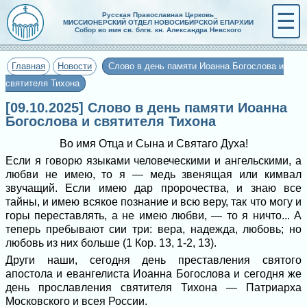
☰
Русская Православная Церковь
МИССИОНЕРСКИЙ ОТДЕЛ НОВОСИБИРСКОЙ ЕПАРХИИ
Собор во имя св. блгв. кн. Александра Невского
Главная
Новости
Слово в день памяти Иоанна Богослова и
святителя Тихона
[09.10.2025] Слово в день памяти Иоанна
Богослова и святителя Тихона
Во имя Отца и Сына и Святаго Духа!
Если я говорю языками человечес­кими и ангельскими, а
любви не имею, то я — медь звенящая или кимвал
звучащий. Если имею дар пророчества, и знаю все
тайны, и имею всякое познание и всю веру, так что могу и
горы переставлять, а не имею любви, — то я ничто... А
теперь пребывают сии три: вера, надежда, любовь; но
любовь из них больше (1 Кор. 13, 1-2, 13).
Други наши, сегодня день преставле­ния святого
апостола и евангелиста Иоан­на Богослова и сегодня же
день прослав­ления святителя Тихона — Патриарха
Московского и всея России.