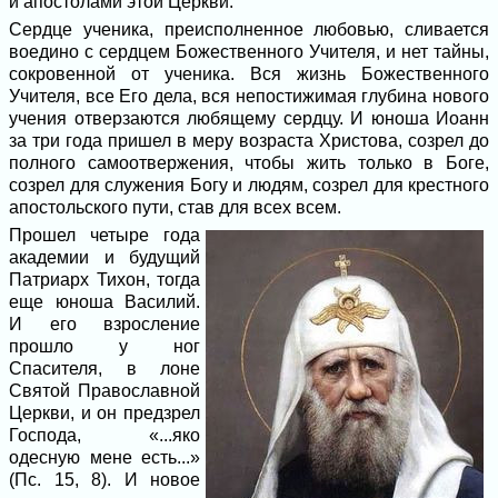
и апостолами этой Церкви.
Сердце ученика, преисполненное любо­вью, сливается
воедино с сердцем Боже­ственного Учителя, и нет тайны,
сокровен­ной от ученика. Вся жизнь Божественного
Учителя, все Его дела, вся непостижимая глубина нового
учения отверзаются любя­щему сердцу. И юноша Иоанн
за три года пришел в меру возраста Христова, созрел до
полного самоотвержения, чтобы жить только в Боге,
созрел для служения Богу и людям, созрел для крестного
апостольско­го пути, став для всех всем.
Прошел четыре года
академии и буду­щий
Патриарх Тихон, тогда
еще юноша Василий.
И его взросление
прошло у ног
Спасителя, в лоне
Святой Православной
Церкви, и он предзрел
Господа, «...яко
одесную мене есть...»
(Пс. 15, 8). И но­вое