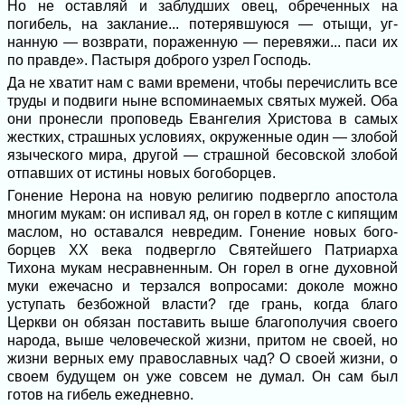
Но не оставляй и заблудших овец, обреченных на
погибель, на заклание... потерявшуюся — отыщи, уг­
нанную — возврати, пораженную — пере­вяжи... паси их
по правде». Пастыря доб­рого узрел Господь.
Да не хватит нам с вами времени, что­бы перечислить все
труды и подвиги ныне вспоминаемых святых мужей. Оба
они пронесли проповедь Евангелия Христова в самых
жестких, страшных условиях, ок­руженные один — злобой
языческого мира, другой — страшной бесовской злобой
от­павших от истины новых богоборцев.
Гонение Нерона на новую религию под­вергло апостола
многим мукам: он испивал яд, он горел в котле с кипящим
маслом, но оставался невредим. Гонение новых бого­
борцев XX века подвергло Святейшего Патриарха
Тихона мукам несравненным. Он горел в огне духовной
муки ежечасно и тер­зался вопросами: доколе можно
уступать безбожной власти? где грань, когда благо
Церкви он обязан поставить выше благопо­лучия своего
народа, выше человеческой жизни, притом не своей, но
жизни верных ему православных чад? О своей жизни, о
своем будущем он уже совсем не думал. Он сам был
готов на гибель ежедневно.