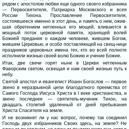
рядом с апостолом любви еще одного своего из­бранника
— Первосвятителя, Патриарха Московского и всея
России Тихона. Про­славление Первосвятителя,
состоявшееся именно в этот день, и память о нем, ожив­
шая обретением нетленных его мощей, вли­ваются в
мощный поток церковной памя­ти, хранящей волей
Божией предания о каждом человеке, жившем Богом,
жившем Церковью, и особо поставляющей на свещ-нице
праздников церковных имена тех, кто во всей полноте
исполнили жизнью своей волю Божию и учение Божие.
Итак, две свечи горят ныне в Церкви нетленным
Фаворским светом, освещая и нам своей жизнью путь к
небу.
Святой апостол и евангелист Иоанн Богослов — первое
звено в неразрывной цепи благодатного преемства от
Самого Господа Иисуса Христа в I веке христи­анства, и
звено последнее — святитель-мученик Тихон, на
двадцать столетий уда­ленный от дней пребывания
Христа Спасителя на земле.
И не возникнет ли у нас вопрос, поче­му так соединил
Господь двух избранни­ков Своих здесь, на земле? Не