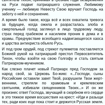
на Руси подвиг патриаршего служения. Любимому
ученику — любимую Невесту Свою вруча­ет Господь на
заботу о ней и сохранение.
А время было такое, когда всё и всех охватила тревога
за будущее, когда ожила и разрасталась злоба и
смертельный го­лод заглянул в лицо трудовому люду,
страх перед грабежом и насилием проник в дома и в
храмы. Предчувствие всеобщего над­вигающегося хаоса
и царства антихриста объяло Русь.
И под гром орудий, под стрекот пуле­метов поставляется
Божией рукой на пат­риарший престол Первосвятитель
Тихон, чтобы взойти на свою Голгофу и стать святым
Патриархом-мучеником.
Как слезно плачет новый Патриарх пред Господом за
народ свой, за Церковь Бо-жию: «...Господи, сыны
Российские оста­вили завет Твой, разрушили Твои жерт­
венники, стреляли по храмовым и крем­левским
святыням, избивали священников Твоих...» И он же
произнес ответ Госпо­да, звучащий в скорбном его сердце
в это тяжкое время восшествия на крест: «Иди и разыщи
тех, ради коих еще пока стоит и держится Русская земля.