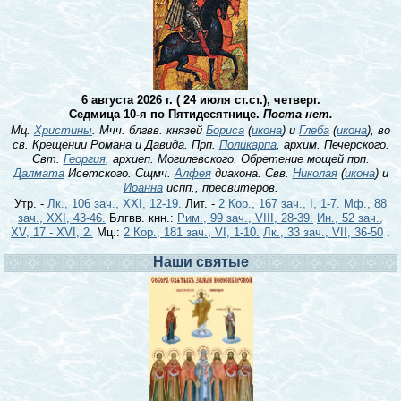
6 августа 2026 г. ( 24 июля ст.ст.), четверг.
Седмица 10-я по Пятидесятнице.
Поста нет.
Мц.
Христины
. Мчч. блгвв. князей
Бориса
(
икона
) и
Глеба
(
икона
), во
св. Крещении Романа и Давида. Прп.
Поликарпа
, архим. Печерского.
Свт.
Георгия
, архиеп. Могилевского. Обретение мощей прп.
Далмата
Исетского. Сщмч.
Алфея
диакона. Свв.
Николая
(
икона
) и
Иоанна
испп., пресвитеров.
Утр. -
Лк., 106 зач., XXI, 12-19.
Лит. -
2 Кор., 167 зач., I, 1-7.
Мф., 88
зач., XXI, 43-46.
Блгвв. кнн.:
Рим., 99 зач., VIII, 28-39.
Ин., 52 зач.,
XV, 17 - XVI, 2.
Мц.:
2 Кор., 181 зач., VI, 1-10.
Лк., 33 зач., VII, 36-50
.
Наши святые