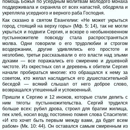
помощь Божья по усердным молитвам молодого монаха
поддерживала и охраняла от всех напастей, ободряла и
укрепляла усердного и верного раба Господня.
Как сказано в святом Евангелии: «Не может укрыться
город, стоящий на верху горы» (Мф. 5: 14), так не могли
укрыться и подвиги Сергия, и вскоре о необыкновенном
пустынножителе повсюду стала распространяться
молва. Одни говорили о его трудолюбии и строгом
воздержании, другие удивлялись его простоте и
незлобию, третьи рассказывали о его власти над злыми
духами — все поражались его смирению и душевной
чистоте. Из окрестных сел и деревень к обители Сергия
начали пробираться многие: кто обращался к нему за
советом, кто желал насладиться его душеспасительной
беседой — всякий слышал от него доброе слово,
возвращался утешенный и успокоенный.
Пришли к Сергию и 12 иноков, которые стали делить с
ним тяготы пустынножительства. Сергий трудился
больше всех: рубил дрова, строил для братии жилища,
пек хлеб, носил воду, постоянно помня слова Спасителя:
«И кто хочет быть первым между вами, да будет всем
рабом» (Мк. 10: 44). Он оставался самым смиренным из