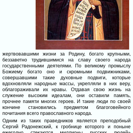
жертвовавшими жизни за Родину, богато крупными,
беззаветно трудившимися на славу своего народа
государственными деятелями. По великому промыслу
Божиему богато оно и скромными подвижниками,
совершавшими такие духовные подвиги, которые
вдохновляли народные массы, укрепляли в них веру,
облагораживали их нравы. Отдавая свою жизнь на
служение высоким идеалам, они оставили память,
прочнее памяти многих героев. И такие люди по своей
кончине становились предметом благоговейного
почитания всего православного народа.
Одним из таких праведников является преподобный
Сергий Радонежский, к гробнице которого и поныне
ежегодно стекаются миллионы русских людей»