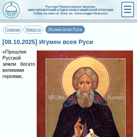
☰
Русская Православная Церковь
МИССИОНЕРСКИЙ ОТДЕЛ НОВОСИБИРСКОЙ ЕПАРХИИ
Собор во имя св. блгв. кн. Александра Невского
Главная
Новости
Игумен всея Руси
[08.10.2025] Игумен всея Руси
«Прошлое
Русской
земли богато
великими
героями,