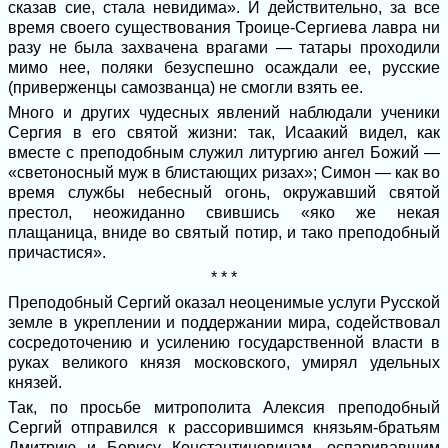
сказав сие, стала невидима». И действительно, за все
время своего существования Троице-Сергиева лавра ни
разу не была захвачена врагами — татары проходили
мимо нее, поляки безуспешно осаждали ее, русские
(приверженцы самозванца) не смогли взять ее.
Много и других чудесных явлений наблюдали ученики
Сергия в его святой жизни: так, Исаакий видел, как
вместе с преподобным служил литургию ангел Божий —
«светоносный муж в блистающих ризах»; Симон — как во
время службы небесный огонь, окружавший святой
престол, неожиданно свившись «яко же некая
плащаница, вниде во святый потир, и тако преподобный
причастися».
* * *
Преподобный Сергий оказал неоценимые услуги Русской
земле в укреплении и поддержании мира, содействовал
сосредоточению и усилению государственной власти в
руках великого князя московского, умирял удельных
князей.
Так, по просьбе митрополита Алексия преподобный
Сергий отправился к рассорившимся князьям-братьям
Дмитрию и Борису Константиновичам, оспаривавшим