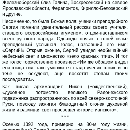
Железноборский близ Галича, Воскресенский на севере
Ярославской области, Ферапонтов, Кирилло-Белозерский
и другие.
Несомненно, то была Божья воля: ученики преподобного
Сергия помнили удивительный рассказ своего учителя,
ставшего всероссийским игуменом, отцом-наставником
всего русского народа. Однажды ночью в своей келье
преподобный услышал голос, назвавший его имя:
«Сергий!» Открыв оконце, Сергий увидел необычайный
небесный свет и множество «зело красных птиц». И тот
же голос торжественно произнес: «Им же образом видел
еси птица сия, тако умножится стадо ученик твоих, и по
тебе не оскудеют, аще восхотят стопам твоим
последовати».
Как писал архимандрит Никон (Рождественский),
«духовное потомство великого Радонежского
подвижника распространилось по всей северо-восточной
Руси, повсюду зажигая благодатный огонек духовной
жизни и разливая свет просвещения христианского».
* * *
Осенью 1392 года, примерно на 80-м году жизни,