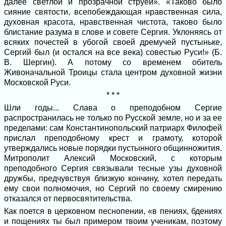
далее светлой и прозрачной струей». «Таково было
сияние святости, всепобеждающая нравственная сила,
духовная красота, нравственная чистота, таково было
блистание разума в слове и совете Сергия. Уклоняясь от
всяких почестей в убогой своей дремучей пустыньке,
Сергий был (и остался на все века) совестью Руси!» (Б.
В. Шергин). А потому со временем обитель
Живоначальной Троицы стала центром духовной жизни
Московской Руси.
* * *
Шли годы... Слава о преподобном Сергие
распространилась не только по Русской земле, но и за ее
пределами: сам Константинопольский патриарх Филофей
прислал преподобному крест и грамоту, которой
утверждались новые порядки пустынного общинножития.
Митрополит Алексий Московский, с которым
преподобного Сергия связывали тесные узы духовной
дружбы, предчувствуя близкую кончину, хотел передать
ему свои полномочия, но Сергий по своему смирению
отказался от первосвятительства.
Как поется в церковном песнопении, «в пениях, бдениях
и пощениях ты был примером твоим ученикам, поэтому