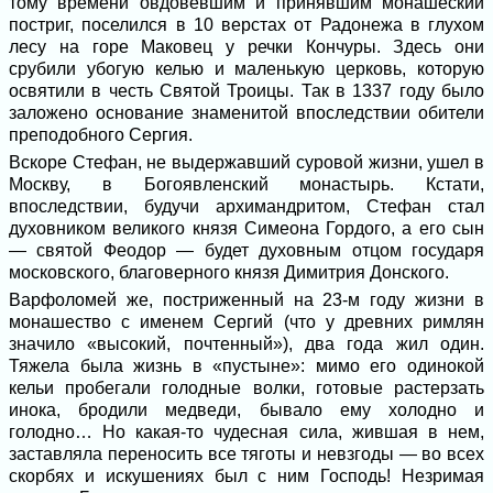
тому времени овдовевшим и принявшим монашеский
постриг, поселился в 10 верстах от Радонежа в глухом
лесу на горе Маковец у речки Кончуры. Здесь они
срубили убогую келью и маленькую церковь, которую
освятили в честь Святой Троицы. Так в 1337 году было
заложено основание знаменитой впоследствии обители
преподобного Сергия.
Вскоре Стефан, не выдержавший суровой жизни, ушел в
Москву, в Богоявленский монастырь. Кстати,
впоследствии, будучи архимандритом, Стефан стал
духовником великого князя Симеона Гордого, а его сын
— святой Феодор — будет духовным отцом государя
московского, благоверного князя Димитрия Донского.
Варфоломей же, постриженный на 23-м году жизни в
монашество с именем Сергий (что у древних римлян
значило «высокий, почтенный»), два года жил один.
Тяжела была жизнь в «пустыне»: мимо его одинокой
кельи пробегали голодные волки, готовые растерзать
инока, бродили медведи, бывало ему холодно и
голодно… Но какая-то чудесная сила, жившая в нем,
заставляла переносить все тяготы и невзгоды — во всех
скорбях и искушениях был с ним Господь! Незримая