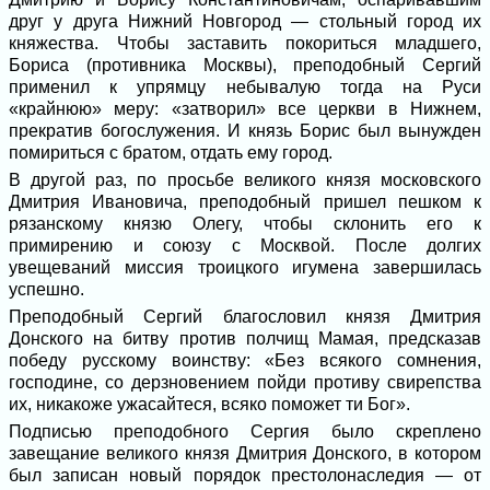
друг у друга Нижний Новгород — стольный город их
княжества. Чтобы заставить покориться младшего,
Бориса (противника Москвы), преподобный Сергий
применил к упрямцу небывалую тогда на Руси
«крайнюю» меру: «затворил» все церкви в Нижнем,
прекратив богослужения. И князь Борис был вынужден
помириться с братом, отдать ему город.
В другой раз, по просьбе великого князя московского
Дмитрия Ивановича, преподобный пришел пешком к
рязанскому князю Олегу, чтобы склонить его к
примирению и союзу с Москвой. После долгих
увещеваний миссия троицкого игумена завершилась
успешно.
Преподобный Сергий благословил князя Дмитрия
Донского на битву против полчищ Мамая, предсказав
победу русскому воинству: «Без всякого сомнения,
господине, со дерзновением пойди противу свирепства
их, никакоже ужасайтеся, всяко поможет ти Бог».
Подписью преподобного Сергия было скреплено
завещание великого князя Дмитрия Донского, в котором
был записан новый порядок престолонаследия — от