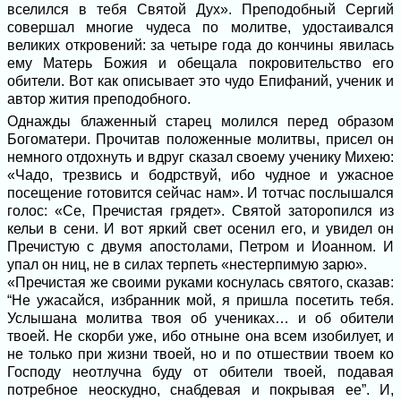
вселился в тебя Святой Дух». Преподобный Сергий
совершал многие чудеса по молитве, удостаивался
великих откровений: за четыре года до кончины явилась
ему Матерь Божия и обещала покровительство его
обители. Вот как описывает это чудо Епифаний, ученик и
автор жития преподобного.
Однажды блаженный старец молился перед образом
Богоматери. Прочитав положенные молитвы, присел он
немного отдохнуть и вдруг сказал своему ученику Михею:
«Чадо, трезвись и бодрствуй, ибо чудное и ужасное
посещение готовится сейчас нам». И тотчас послышался
голос: «Се, Пречистая грядет». Святой заторопился из
кельи в сени. И вот яркий свет осенил его, и увидел он
Пречистую с двумя апостолами, Петром и Иоанном. И
упал он ниц, не в силах терпеть «нестерпимую зарю».
«Пречистая же своими руками коснулась святого, сказав:
“Не ужасайся, избранник мой, я пришла посетить тебя.
Услышана молитва твоя об учениках… и об обители
твоей. Не скорби уже, ибо отныне она всем изобилует, и
не только при жизни твоей, но и по отшествии твоем ко
Господу неотлучна буду от обители твоей, подавая
потребное неоскудно, снабдевая и покрывая ее”. И,