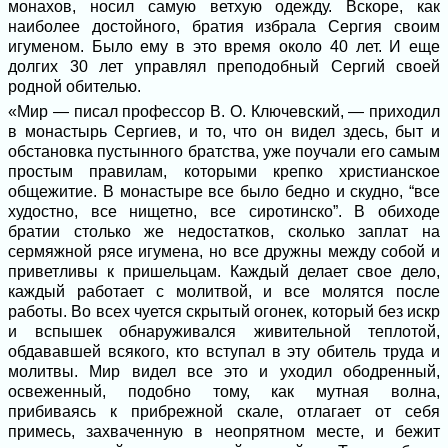
монахов, носил самую ветхую одежду. Вскоре, как
наиболее достойного, братия избрала Сергия своим
игуменом. Было ему в это время около 40 лет. И еще
долгих 30 лет управлял преподобный Сергий своей
родной обителью.
«Мир — писал профессор В. О. Ключевский, — приходил
в монастырь Сергиев, и то, что он видел здесь, быт и
обстановка пустынного братства, уже поучали его самым
простым правилам, которыми крепко христианское
общежитие. В монастыре все было бедно и скудно, “все
худостно, все нищетно, все сиротинско”. В обиходе
братии столько же недостатков, сколько заплат на
сермяжной рясе игумена, но все дружны между собой и
приветливы к пришельцам. Каждый делает свое дело,
каждый работает с молитвой, и все молятся после
работы. Во всех чуется скрытый огонек, который без искр
и вспышек обнаруживался живительной теплотой,
обдававшей всякого, кто вступал в эту обитель труда и
молитвы. Мир видел все это и уходил ободренный,
освеженный, подобно тому, как мутная волна,
прибиваясь к прибрежной скале, отлагает от себя
примесь, захваченную в неопрятном месте, и бежит