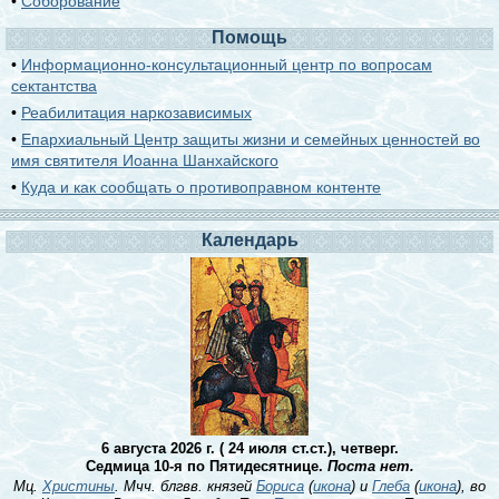
•
Соборование
Помощь
•
Информационно-консультационный центр по вопросам
сектантства
•
Реабилитация наркозависимых
•
Епархиальный Центр защиты жизни и семейных ценностей во
имя святителя Иоанна Шанхайского
•
Куда и как сообщать о противоправном контенте
Календарь
6 августа 2026 г. ( 24 июля ст.ст.), четверг.
Седмица 10-я по Пятидесятнице.
Поста нет.
Мц.
Христины
. Мчч. блгвв. князей
Бориса
(
икона
) и
Глеба
(
икона
), во