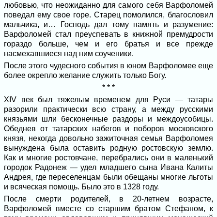
любовью, что неожиданно для самого себя Варфоломей
поведал ему свое горе. Старец помолился, благословил
мальчика, и… Господь дал тому память и разумение:
Варфоломей стал преуспевать в книжной премудрости
гораздо больше, чем и его братья и все прежде
насмехавшиеся над ним соученики.
После этого чудесного события в юном Варфоломее еще
более окрепло желание служить только Богу.
* * *
XIV век был тяжелым временем для Руси — татары
разорили практически всю страну, а между русскими
князьями шли бесконечные раздоры и междоусобицы.
Обеднев от татарских набегов и поборов московского
князя, некогда довольно зажиточная семья Варфоломея
вынуждена была оставить родную ростовскую землю.
Как и многие ростовчане, перебрались они в маленький
городок Радонеж — удел младшего сына Ивана Калиты
Андрея, где переселенцам были обещаны многие льготы
и всяческая помощь. Было это в 1328 году.
После смерти родителей, в 20-летнем возрасте,
Варфоломей вместе со старшим братом Стефаном, к