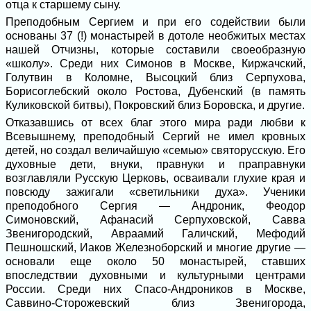
отца к старшему сыну.
Преподобным Сергием и при его содействии были
основаны 37 (!) монастырей в дотоле необжитых местах
нашей Отчизны, которые составили своеобразную
«школу». Среди них Симонов в Москве, Киржачский,
Голутвин в Коломне, Высоцкий близ Серпухова,
Борисоглебский около Ростова, Дубенский (в память
Куликовской битвы), Покровский близ Боровска, и другие.
Отказавшись от всех благ этого мира ради любви к
Всевышнему, преподобный Сергий не имел кровных
детей, но создал величайшую «семью» святорусскую. Его
духовные дети, внуки, правнуки и праправнуки
возглавляли Русскую Церковь, осваивали глухие края и
повсюду зажигали «светильники духа». Ученики
преподобного Сергия — Андроник, Феодор
Симоновский, Афанасий Серпуховской, Савва
Звенигородский, Авраамий Галичский, Мефодий
Пешношский, Иаков Железноборский и многие другие —
основали еще около 50 монастырей, ставших
впоследствии духовными и культурными центрами
России. Среди них Спасо-Андроников в Москве,
Саввино-Сторожевский близ Звенигорода,