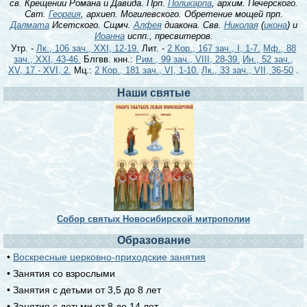
св. Крещении Романа и Давида. Прп.
Поликарпа
, архим. Печерского.
Свт.
Георгия
, архиеп. Могилевского. Обретение мощей прп.
Далмата
Исетского. Сщмч.
Алфея
диакона. Свв.
Николая
(
икона
) и
Иоанна
испп., пресвитеров.
Утр. -
Лк., 106 зач., XXI, 12-19.
Лит. -
2 Кор., 167 зач., I, 1-7.
Мф., 88
зач., XXI, 43-46.
Блгвв. кнн.:
Рим., 99 зач., VIII, 28-39.
Ин., 52 зач.,
XV, 17 - XVI, 2.
Мц.:
2 Кор., 181 зач., VI, 1-10.
Лк., 33 зач., VII, 36-50
.
Наши святые
Собор святых Новосибирской митрополии
Образование
•
Воскресные церковно-приходские занятия
• Занятия со взрослыми
• Занятия с детьми от 3,5 до 8 лет
• Занятия с детьми от 8 до 14 лет