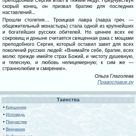
преподобный Сергий впал в тяжкий недуг. Предчувствуя
скорый конец, он призвал братию для последних
наставлений...
Прошли столетия… Троицкая лавра (лавра греч. —
общежительный монастырь) стала одной из крупнейших
и богатейших русских обителей. Но ценнее всех ее
сокровищ и доныне считается священная рака с мощами
преподобного Сергия, который оставил завет для всех
поколений русских людей: «Внимайте себе, братие, всех
молю: прежде имейте страх Божий, и чистоту душевную,
и телесную, и любовь нелицемерную; к сим же —
страннолюбие и смирение».
Ольга Глаголева
Православие.ру
Таинства
•
Крещение
•
Исповедь
•
Причастие
•
Венчание