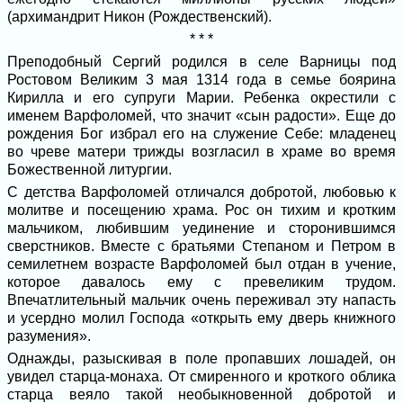
(архимандрит Никон (Рождественский).
* * *
Преподобный Сергий родился в селе Варницы под
Ростовом Великим 3 мая 1314 года в семье боярина
Кирилла и его супруги Марии. Ребенка окрестили с
именем Варфоломей, что значит «сын радости». Еще до
рождения Бог избрал его на служение Себе: младенец
во чреве матери трижды возгласил в храме во время
Божественной литургии.
С детства Варфоломей отличался добротой, любовью к
молитве и посещению храма. Рос он тихим и кротким
мальчиком, любившим уединение и сторонившимся
сверстников. Вместе с братьями Степаном и Петром в
семилетнем возрасте Варфоломей был отдан в учение,
которое давалось ему с превеликим трудом.
Впечатлительный мальчик очень переживал эту напасть
и усердно молил Господа «открыть ему дверь книжного
разумения».
Однажды, разыскивая в поле пропавших лошадей, он
увидел старца-монаха. От смиренного и кроткого облика
старца веяло такой необыкновенной добротой и