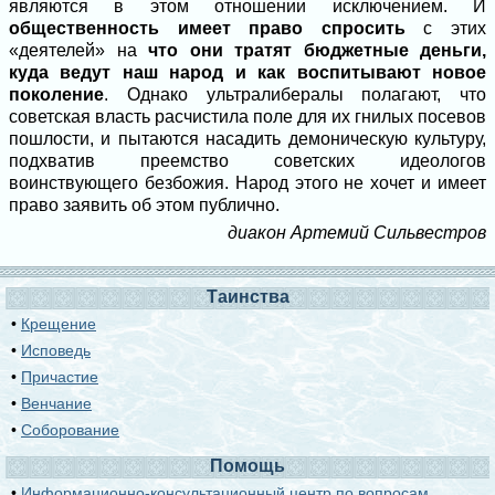
являются в этом отношении исключением. И
общественность имеет право спросить
с этих
«деятелей» на
что они тратят бюджетные деньги,
куда ведут наш народ и как воспитывают новое
поколение
. Однако ультралибералы полагают, что
советская власть расчистила поле для их гнилых посевов
пошлости, и пытаются насадить демоническую культуру,
подхватив преемство советских идеологов
воинствующего безбожия. Народ этого не хочет и имеет
право заявить об этом публично.
диакон Артемий Сильвестров
Таинства
•
Крещение
•
Исповедь
•
Причастие
•
Венчание
•
Соборование
Помощь
•
Информационно-консультационный центр по вопросам