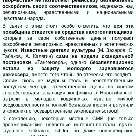
творчества» не позволяют режиссеру безнаказанно
оскорблять своих соотечественников,
издеваясь над
религиозными, нравственными и национальными
чувствами народа.
В связи с этим стоит особо отметить, что
вся эта
похабщина ставится на средства налогоплатещиков
,
которые за свои собственные деньги получают
оскорбление религиозных, нравственных и эстетических
чувств.
Известные деятели культуры
(М. Захаров, О.
Табаков, А. Калягин)
сами не видели скандальной
постановки
«Тангейзера», однако
безапелляционно
встали на защиту молодого зарвавшегося
режиссера
, вместо того чтобы по-отечески его осадить.
Своим сколь не мудрым столь и безответственным
поступком легенды отечественной сцены во многом
способствовали эскалации конфликта в Новосибирске,
взгрели в молодых кощунниках чувство личной
вседозволенности и полной безнаказанности и вступили
в конфликт с государственным законодательством!
К сожалению, некоторые местные СМИ (не только
проамериканские новостные интернет-порталы ngs.ru,
tayga.info, sibkray.ru, sib.fm, но даже новосибирское