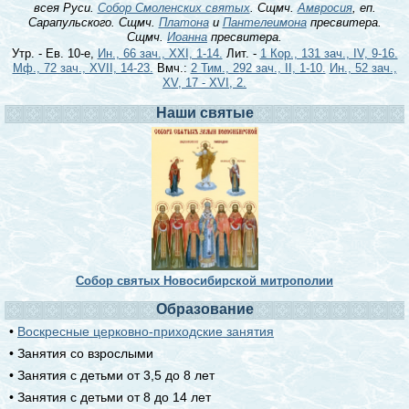
всея Руси.
Собор Смоленских святых
. Сщмч.
Амвросия
, еп.
Сарапульского. Сщмч.
Платона
и
Пантелеимона
пресвитера.
Сщмч.
Иоанна
пресвитера.
Утр. - Ев. 10-е,
Ин., 66 зач., XXI, 1-14.
Лит. -
1 Кор., 131 зач., IV, 9-16.
Мф., 72 зач., XVII, 14-23.
Вмч.:
2 Тим., 292 зач., II, 1-10.
Ин., 52 зач.,
XV, 17 - XVI, 2.
Наши святые
Собор святых Новосибирской митрополии
Образование
•
Воскресные церковно-приходские занятия
• Занятия со взрослыми
• Занятия с детьми от 3,5 до 8 лет
• Занятия с детьми от 8 до 14 лет