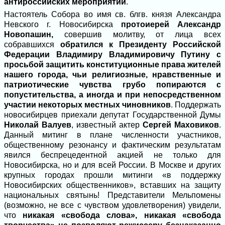
антироссийских мероприятий
.
Настоятель Собора во имя св. блгв. князя Александра
Невского г. Новосибирска
протоиерей Александр
Новопашин,
совершив молитву, от лица всех
собравшихся
обратился к Президенту Российской
Федерации Владимиру Владимировичу Путину
с
просьбой защитить конституционные права жителей
нашего города, чьи религиозные, нравственные и
патриотические чувства грубо попираются с
попустительства, а иногда и при непосредственном
участии некоторых местных чиновников
. Поддержать
новосибирцев приехали депутат Государственной Думы
Николай Валуев
, известный актер
Сергей Маховиков
.
Данный митинг в плане численности участников,
общественному резонансу и фактическим результатам
явился беспрецедентной акцией не только для
Новосибирска, но и для всей России. В Москве и других
крупных городах прошли митинги «в поддержку
Новосибирских общественников», вставших на защиту
национальных святынь! Представители Мельпомены
(возможно, не все с чувством удовлетворения) увидели,
что
никакая «свобода слова», никакая «свобода