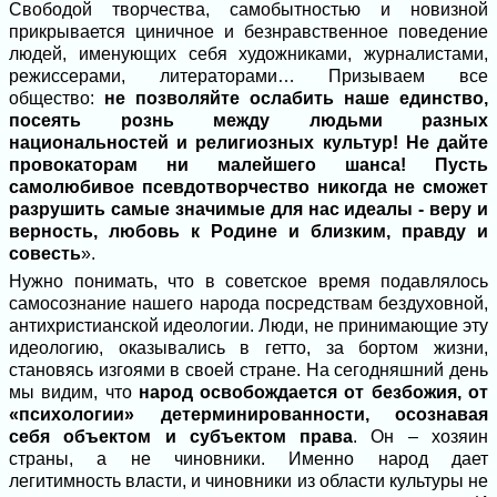
Свободой творчества, самобытностью и новизной
прикрывается циничное и безнравственное поведение
людей, именующих себя художниками, журналистами,
режиссерами, литераторами… Призываем все
общество:
не позволяйте ослабить наше единство,
посеять рознь между людьми разных
национальностей и религиозных культур! Не дайте
провокаторам ни малейшего шанса!
Пусть
самолюбивое псевдотворчество никогда не сможет
разрушить самые значимые для нас идеалы - веру и
верность, любовь к Родине и близким, правду и
совесть
».
Нужно понимать, что в советское время подавлялось
самосознание нашего народа посредствам бездуховной,
антихристианской идеологии. Люди, не принимающие эту
идеологию, оказывались в гетто, за бортом жизни,
становясь изгоями в своей стране. На сегодняшний день
мы видим, что
народ освобождается от безбожия, от
«психологии» детерминированности, осознавая
себя объектом и субъектом права
. Он – хозяин
страны, а не чиновники. Именно народ дает
легитимность власти, и чиновники из области культуры не