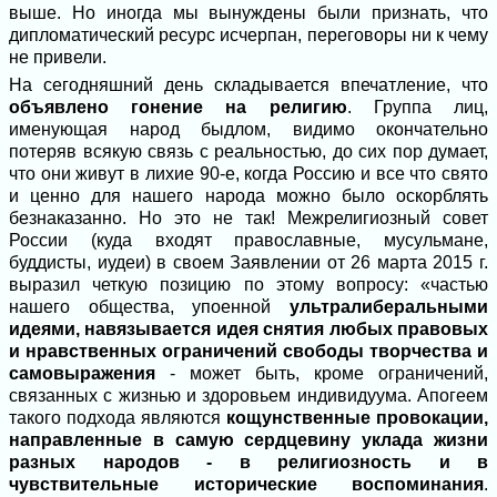
выше. Но иногда мы вынуждены были признать, что
дипломатический ресурс исчерпан, переговоры ни к чему
не привели.
На сегодняшний день складывается впечатление, что
объявлено гонение на религию
. Группа лиц,
именующая народ быдлом, видимо окончательно
потеряв всякую связь с реальностью, до сих пор думает,
что они живут в лихие 90-е, когда Россию и все что свято
и ценно для нашего народа можно было оскорблять
безнаказанно. Но это не так! Межрелигиозный совет
России (куда входят православные, мусульмане,
буддисты, иудеи) в своем Заявлении от 26 марта 2015 г.
выразил четкую позицию по этому вопросу: «частью
нашего общества, упоенной
ультралиберальными
идеями, навязывается идея снятия любых правовых
и нравственных ограничений свободы творчества и
самовыражения
- может быть, кроме ограничений,
связанных с жизнью и здоровьем индивидуума. Апогеем
такого подхода являются
кощунственные провокации,
направленные в самую сердцевину уклада жизни
разных народов - в религиозность и в
чувствительные исторические воспоминания
.