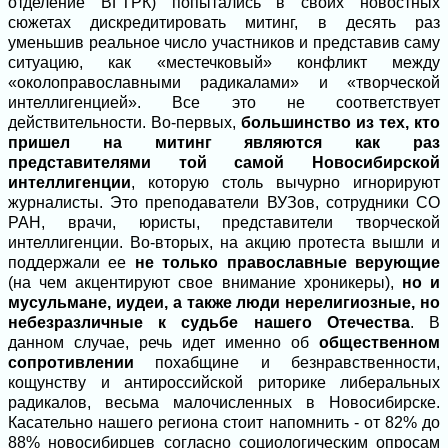
отделение ВГТРК) попытались в своих новостных
сюжетах дискредитировать митинг, в десять раз
уменьшив реальное число участников и представив саму
ситуацию, как «местечковый» конфликт между
«околоправославными радикалами» и «творческой
интеллигенцией». Все это не соответствует
действительности. Во-первых,
большинство из тех, кто
пришел на митинг являются как раз
представителями той самой Новосибирской
интеллигенции
, которую столь вычурно игнорируют
журналисты. Это преподаватели ВУЗов, сотрудники СО
РАН, врачи, юристы, представители творческой
интеллигенции. Во-вторых, на акцию протеста вышли и
поддержали ее
не только православные верующие
(на чем акцентируют свое внимание хроникеры),
но и
мусульмане, иудеи, а также люди нерелигиозные, но
небезразличные к судьбе нашего Отечества
. В
данном случае, речь идет именно об
общественном
сопротивлении
похабщине и безнравственности,
кощунству и антироссийской риторике либеральных
радикалов, весьма малочисленных в Новосибирске.
Касательно нашего региона стоит напомнить - от 82% до
88% новосибирцев согласно социологическим опросам