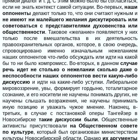
прямой диалог и т. д. С этим можно было бы согласиться,
если не знать контекст самой ситуации. Во-первых,
наши
оппоненты
делают только то, что они считают нужным и
не имеют ни малейшего желания дискутировать или
советоваться с представителями духовенства или
общественности
. Таковое «желание» появляется у них
только после вмешательства в их деятельность
правоохранительных органов, которое, в свою очередь,
спровоцировано именно изначальным нежеланием
наших оппонентов что-либо обсуждать или идти на какой
бы то ни было компромисс. Во-вторых, в данном
случае
речь идет не столько о нежелании сколько даже о
неспособности наших оппонентов вести какую-либо
дискуссию
и идти на какие-либо уступки. Либеральное
мировоззрение, увы, формирует гордыню, тоталитарное
сознание, и его носители не научены понимать других, не
научены слышать возражения, не научены принимать
иную позицию и уважать чужое мнение. Наконец, в-
третьих, в случае с постановкой оперы Тангейзер в
Новосибирске
такие дискуссии были
. Общественные
активисты присутствовали
на Общественном совете
по культуре
, который был организован министерством
культуры Новосибирской области. Однако
их аргументы