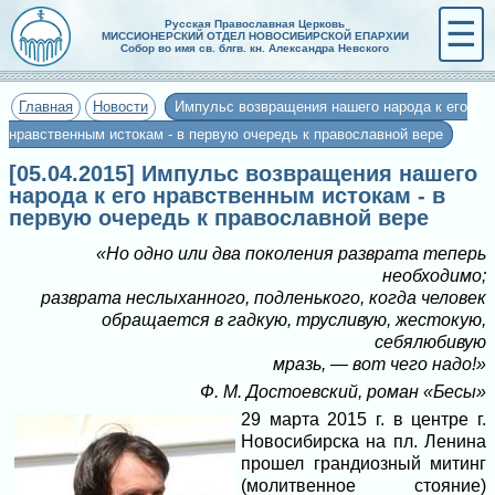
☰
Русская Православная Церковь
МИССИОНЕРСКИЙ ОТДЕЛ НОВОСИБИРСКОЙ ЕПАРХИИ
Собор во имя св. блгв. кн. Александра Невского
Главная
Новости
Импульс возвращения нашего народа к его
нравственным истокам - в первую очередь к православной вере
[05.04.2015] Импульс возвращения нашего
народа к его нравственным истокам - в
первую очередь к православной вере
«Но одно или два поколения разврата теперь
необходимо;
разврата неслыханного, подленького, когда человек
обращается в гадкую, трусливую, жестокую,
себялюбивую
мразь, — вот чего надо!»
Ф. М. Достоевский, роман «Бесы»
29 марта 2015 г. в центре г.
Новосибирска на пл. Ленина
прошел грандиозный митинг
(молитвенное стояние)