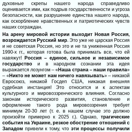
духовные скрепы нашего народа справедливо
оценивается ими, как подрыв государственности и угроза
безопасности, как разрушение единства нашего народа,
как оскорбление нравственных и патриотических чувств
наших сограждан.
На арену мировой истории выходит Новая Россия,
возрождается Русский мир
. Это уже не царская Россия
и не советская Россия, но это и не та униженная Россия
1990-х гг., которая готова была принимать все, что ей
навяжут!
Россия – единое, сильное и независимое
государство
и в народном сознании эта идея
выражается лозунгом – «
Наша страна – наши правила
»
– «
Никто не может нам ничего навязывать
» – никакой
Евросоюз, никакой Госдеп США, никакая внешняя
судебная инстанция! Это относится и к аспектам
культурного и мировоззренческого влияния. Согласно
законам исторического развития, становление и
оформление такого рода мировоззрения требует
минимум 20-30 лет (т. е. в нашем случае это должно
произойти примерно к 2025 г.). Однако,
трагические
события на Украине, резкое обострение отношений с
Западом
привели к тому, что
эти процессы получили