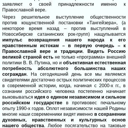
заявляют о своей принадлежности именно к
Православной вере.
Через решительное выступление общественности
против кощунственной постановки «Тангейзера», (а
некоторое время назад – против выступлений в
Новосибирске сатанинских рок-групп) нащупывается
импульс возвращения нашего народа к его
нравственным истокам – в первую очередь – к
Православной вере и традиции
.
Видеть Россию
великой страной есть
не только «программа» внешней
политики В. В. Путина, но и
объективная естественная
потребность абсолютного большинства наших
сограждан
. На сегодняшний день все мы являемся
свидетелями достаточно острых политических процессов
в современной истории, когда, начиная с 2000-х гг., в
сознании российского человека постепенно начинает
выковываться
идея о
едином независимом и сильном
российском государстве
в противовес печальному
опыту 1990-х годов. Оплот независимости нашей Родины
многие наши современники видят именно
в сохранении
духовных, нравственных и культурных основ
нашего общества
. Любое посягательство на таковые