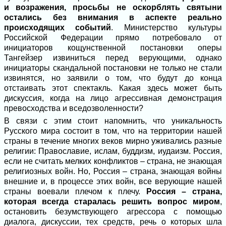
и возражения, просьбы не оскорблять святыни
остались без внимания в аспекте реально
происходящих событий
. Министерство культуры
Российской Федерации прямо потребовало от
инициаторов кощунственной постановки оперы
Тангейзер извиниться перед верующими, однако
инициаторы скандальной постановки не только не стали
извинятся, но заявили о том, что будут до конца
отстаивать этот спектакль. Какая здесь может быть
дискуссия, когда на лицо агрессивная демонстрация
превосходства и вседозволенности?
В связи с этим стоит напомнить, что уникальность
Русского мира состоит в том, что на территории нашей
страны в течение многих веков мирно уживались разные
религии: Православие, ислам, буддизм, иудаизм. Россия,
если не считать мелких конфликтов – страна, не знающая
религиозных войн. Но, Россия – страна, знающая войны
внешние и, в процессе этих войн, все верующие нашей
страны воевали плечом к плечу.
Россия – страна,
которая всегда старалась решить вопрос миром
,
остановить безумствующего агрессора с помощью
диалога, дискуссии, тех средств, речь о которых шла