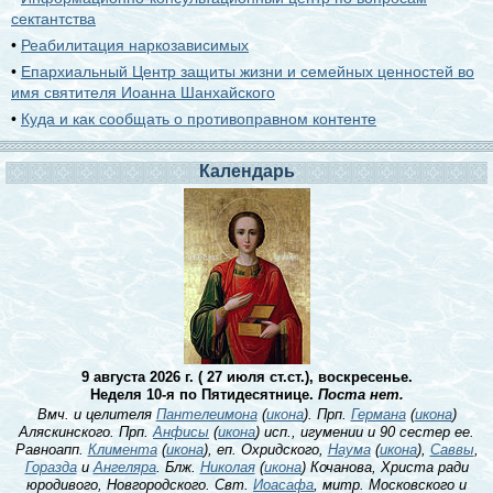
сектантства
•
Реабилитация наркозависимых
•
Епархиальный Центр защиты жизни и семейных ценностей во
имя святителя Иоанна Шанхайского
•
Куда и как сообщать о противоправном контенте
Календарь
9 августа 2026 г. ( 27 июля ст.ст.), воскресенье.
Неделя 10-я по Пятидесятнице.
Поста нет.
Вмч. и целителя
Пантелеимона
(
икона
). Прп.
Германа
(
икона
)
Аляскинского. Прп.
Анфисы
(
икона
) исп., игумении и 90 сестер ее.
Равноапп.
Климента
(
икона
), еп. Охридского,
Наума
(
икона
),
Саввы
,
Горазда
и
Ангеляра
. Блж.
Николая
(
икона
) Кочанова, Христа ради
юродивого, Новгородского. Свт.
Иоасафа
, митр. Московского и