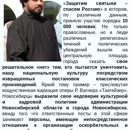
«
Защитим святыни –
спасем Россию
» в котором,
по различным данным,
приняло участие порядка
10
000 человек
. Не только
православные, но и люди
различных религиозных
течений и политических
убеждений вышли на
центральную площадь
города сказать
свое
решительное «нет» тем, кто пытается уничтожить
нашу национальную культуру посредством
извращенных постановок классических
произведений
. Яркий тому пример – пресловутая
кощунственная вариация оперы Р. Вагнера «Тангейзер».
Новосибирцы
выразили свое недоверие культурной
и кадровой политике администрации
Новосибирской области и города Новосибирска
,
ввиду того что ответственные посты в этой сфере
занимают
персоны, имеющие непосредственное
отношение к организации оскорбительных и