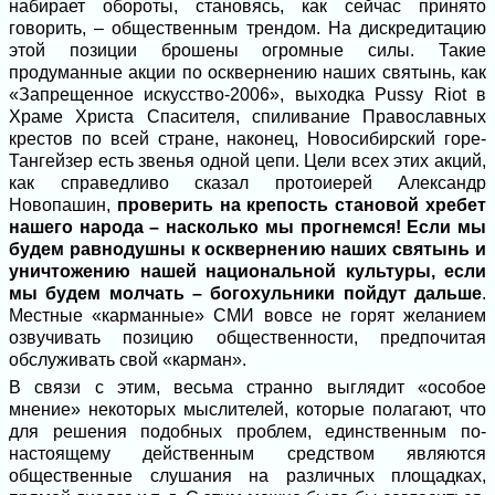
набирает обороты, становясь, как сейчас принято
говорить, – общественным трендом. На дискредитацию
этой позиции брошены огромные силы. Такие
продуманные акции по осквернению наших святынь, как
«Запрещенное искусство-2006», выходка Pussy Riot в
Храме Христа Спасителя, спиливание Православных
крестов по всей стране, наконец, Новосибирский горе-
Тангейзер есть звенья одной цепи. Цели всех этих акций,
как справедливо сказал протоиерей Александр
Новопашин,
проверить на крепость становой хребет
нашего народа – насколько мы прогнемся! Если мы
будем равнодушны к осквернению наших святынь и
уничтожению нашей национальной культуры, если
мы будем молчать – богохульники пойдут дальше
.
Местные «карманные» СМИ вовсе не горят желанием
озвучивать позицию общественности, предпочитая
обслуживать свой «карман».
В связи с этим, весьма странно выглядит «особое
мнение» некоторых мыслителей, которые полагают, что
для решения подобных проблем, единственным по-
настоящему действенным средством являются
общественные слушания на различных площадках,