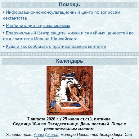
Помощь
•
Информационно-консультационный центр по вопросам
сектантства
•
Реабилитация наркозависимых
•
Епархиальный Центр защиты жизни и семейных ценностей во
имя святителя Иоанна Шанхайского
•
Куда и как сообщать о противоправном контенте
Календарь
7 августа 2026 г. ( 25 июля ст.ст.), пятница.
Седмица 10-я по Пятидесятнице. День постный.
Пища с
растительным маслом.
Успение прав.
Анны
(
икона
), матери Пресвятой Богородицы. Свв.