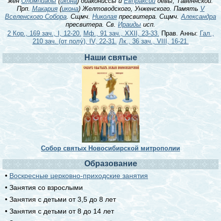
жен
Олимпиады
(
икона
) диакониссы и
Евпраксии
девы, Тавеннской.
Прп.
Макария
(
икона
) Желтоводского, Унженского. Память
V
Вселенского Собора
. Сщмч.
Николая
пресвитера. Сщмч.
Александра
пресвитера. Св.
Ираиды
исп.
2 Кор., 169 зач., I, 12-20.
Мф., 91 зач., XXII, 23-33.
Прав. Анны:
Гал.,
210 зач. (от полу́), IV, 22-31.
Лк., 36 зач., VIII, 16-21.
Наши святые
Собор святых Новосибирской митрополии
Образование
•
Воскресные церковно-приходские занятия
• Занятия со взрослыми
• Занятия с детьми от 3,5 до 8 лет
• Занятия с детьми от 8 до 14 лет