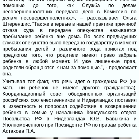
помощью до того, как Служба по делам
несовершеннолетних передала дело в Комиссию по
делам несовершеннолетних.», – рассказывает Ольга
Штереншис. "Так же впервые в нашей практике причиной
отказа суда в передаче опекунства называется
пребывание ребенка вне дома. Во всех предыдущих
случаях опекунство было передано государству в момент
пребывания детей в различного рода приютах под
предлогом того, что родители имеют право забрать
ребенка в любой момент. И уже лишенные прав,
родители обращаются к нам за помощью.", - продолжает
она.
Учитывая тот факт, что речь идет о гражданах РФ (ни
мать, ни ребенок не имеют другого гражданства),
Координационный совет объединенных организаций
российских соотечественников в Нидерландах поставил
в известность и попросил содействия в возвращении
ребенка в семью у начальника Консульского отдела
Посольства РФ в Нидерландах Ю.В. Бавыкина и
Уполномоченного при Президенте РФ по правам ребенка
Астахова П.А.