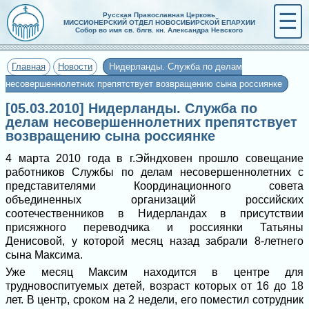
☰
Русская Православная Церковь
МИССИОНЕРСКИЙ ОТДЕЛ НОВОСИБИРСКОЙ ЕПАРХИИ
Собор во имя св. блгв. кн. Александра Невского
Главная
Новости
Нидерланды. Служба по делам
несовершеннолетних препятствует возвращению сына россиянке
[05.03.2010] Нидерланды. Служба по
делам несовершеннолетних препятствует
возвращению сына россиянке
4 марта 2010 года в г.Эйндховен прошло совещание
работников Службы по делам несовершеннолетних с
представителями Координационного совета
объединенных организаций российских
соотечественников в Нидерландах в присутствии
присяжного переводчика и россиянки Татьяны
Денисовой, у которой месяц назад забрали 8-летнего
сына Максима.
Уже месяц Максим находится в центре для
трудновоспитуемых детей, возраст которых от 16 до 18
лет. В центр, сроком на 2 недели, его поместил сотрудник