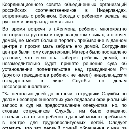
Координационного совета объединенных организаций
российских соотечественников в Нидерландах,
встретилась с ребенком. Беседа с ребенком велась на
русском и нидерландском языках.
Во время встречи в г.Хелмонд ребенок многократно
повторял на русском и нидерландском языках, что хочет
домой, не может больше терпеть пребывание в данном
центре и просил мать забрать его домой. Сотрудники
центра были тому свидетелями. Матери было поставлено
условие, что если она заберет ребенка домой, то
незамедлительно будет принято решение суда об
установлении попечительства над гражданином РФ
(другого гражданства ребенок не имеет) нидерландским
государствмо в лице Службы по делам
несовершеннолетних.
"За несколько дней до встречи, сотрудники Службы по
делам несовершеннолетних уже подавали официальный
запрос в суд на предоставление опекунства, но, по
словам сотрудников Службы, им было отказано,
ссылаясь на то, что ребенок в данный момент пребывает
в центре для трудновоспитуемых детей. Следует
отметить, что это первый случай обращения к нам за