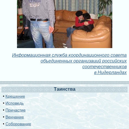
Информационная служба координационного совета
объединенных организаций российских
соотечественников
в Нидерландах
Таинства
•
Крещение
•
Исповедь
•
Причастие
•
Венчание
•
Соборование