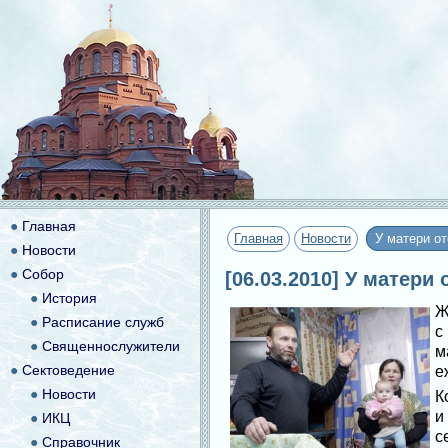
●
Главная
Главная
Новости
У матери от
●
Новости
●
Собор
[06.03.2010] У матери
●
История
Ж
●
Расписание служб
с
●
Священнослужители
м
●
Сектоведение
е
●
Новости
К
и
●
ИКЦ
с
●
Справочник