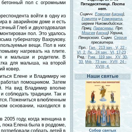
 бетонный пол с огромными
Пятидесятнице.
Поста
нет.
Сщмчч.
Ермолая
(
икона
),
рреспондента войти в одну из
Ермиппа
и
Ермократа
,
ира в аварийном доме и есть
иереев Никомидийских.
есячный Глеб и двухгодовалая
Прмц.
Параскевы
. Прп.
Моисея
(
икона
) Угрина,
емонтирован пол. Это удалось
Печерского. Сщмч.
Сергия
сьма губернатору Вахрукову.
пресвитера.
спользуемые вещи. Пол в них
Прп.:
Гал., 213 зач., V, 22 -
помывку нагревать на плите.
VI, 2.
Лк., 24 зач., VI, 17-23
.
ся и малыши и родители. В
Ряд.:
Рим., 119 зач., XV, 30-
33.
Мф., 73 зач., XVII, 24 -
атка для малыша, на второй
XVIII, 4.
ий ковер.
ниться Елене и Владимиру не
Наши святые
е работал помощником. Затем
ой. На вид Владимир вполне
и соблюдать традиции. Так и
ется. Пожениться влюбленным
ком основании, находился в
 2005 году, когда женщина в
, пока Елена была в роддоме,
 потребовали собрать детей в
Собор святых