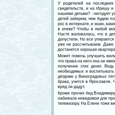
У родителей на последних
свидетельств, и на Иришу и
нашими детьми? - негодует у
детей заберем, чем будем пл
рос в интернате, и знаю, как
в опеке? Чтобы в любой мом
Настя жаловалась, что в де
допустили. Но все упирается
уже не рассчитываем. Даже 
достанется хорошая квартира
Может помочь улучшить жили
что права на него она не им
получение этих денег. Вед
необходимых и воспитывать 
детдоме у Виноградовых пят
брака, учится в Ярославле. 
вряд ли дадут.
Кроме прочих бед Владимиру 
набежала неведомая для прос
телевизору. На Елене тоже ви