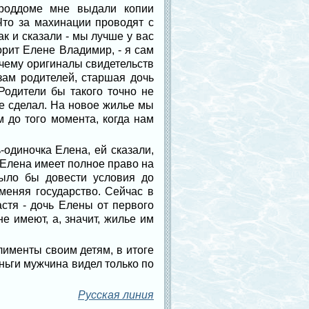
 роддоме мне выдали копии
Что за махинации проводят с
к и сказали - мы лучше у вас
орит Елене Владимир, - я сам
Почему оригиналы свидетельств
зам родителей, старшая дочь
Родители бы такого точно не
се сделал. На новое жилье мы
 до того момента, когда нам
одиночка Елена, ей сказали,
 Елена имеет полное право на
было бы довести условия до
меняя государство. Сейчас в
стя - дочь Елены от первого
е имеют, а, значит, жилье им
лименты своим детям, в итоге
ньги мужчина видел только по
Русская линия