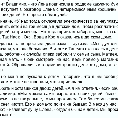
рит Владимир, - что Лена подписала в роддоме какую-то бум
 вступает в разговор Елена с четырехмесячным крошечным 
своих детей. Его просто обманули!»
иначе. «У нас тогда отключили электричество за неуплату
ить детей на три месяца в детский дом, чтобы расплатитьс
детей на три месяца. Но когда приехал забирать, мне сказали
 Так Настя, Оля, Вова и Костя оказались в детском доме.
дилась с непростым диагнозом - аутизм. «Мы думали с
азали, что она больная». В итоге и Танечка оказалась в дет
а, работники службы опеки забрали у семьи сына Матвея.
тная мать. - Люди смотрели на нас, ведь прямо у магазин
етей. Обращались и в администрацию детского дома, и в 
т.
 но меня не пускали к детям, говорили, что я им вообще
 детям тоже не говорили, что я приезжал».
рать и оставшихся двоих детей. «А я им ответил, - если за
ладимир. «Мы можем сами вырастить своих детей, было б
ремя, а не как раньше, то мы проживем. Тем более мы сажа
 снег чистит. Его и дома-то почти не бывает. В месяц у н
т, - изливает душу Елена, - отдали бы нам детей. Мы прос
скают!».