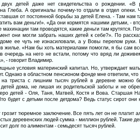
 двух детей даже нет свидетельства о рождении. «В
 на Глеба. А оригиналы почему-то отдали в отдел опеки. 
ставшая от постоянной борьбы за детей Елена. - Там нам та
атить вам деньги!». «Да они кормятся нашими детьми, - вт
ие махинации там проводятся, какие деньги там крутятся. 
ент они могли забрать наших детей к себе?». По расска
тдоме ее чуть не изнасиловали, а у Вовы перелом руки. 
 в жилье. «Нам бы хоть материалами помогли, я бы сам в
в очередь на него не встали, потому что вряд ли доживем
», - говорит Владимир.
щные условия материнский капитал. Но, утверждает мать-
еет. Однако в областном пенсионом фонде мне ответили, что
ь на триста с лишним тысяч рублей в деревне можно 
детей дома, не лишая их родительской заботы и не обре
еро детей - Оля, Таня, Матвей, Костя и Вова. Старшая На
Что будет с детьми после детдома? Ведь статус сирот они н
грозит тюремное заключение. Все пять лет он не платит а
тых деревенских людей сумма - миллион рублей. Такие де
сит долг по алиментам - семьдесят тысяч рублей.