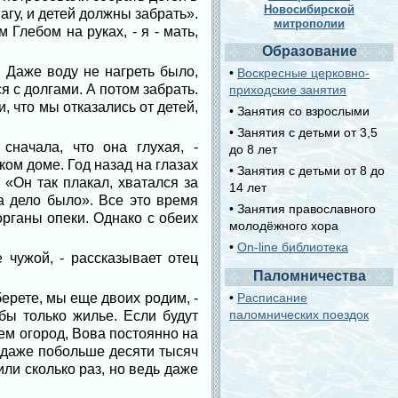
Новосибирской
агу, и детей должны забрать».
митрополии
Глебом на руках, - я - мать,
Образование
. Даже воду не нагреть было,
•
Воскресные церковно-
я с долгами. А потом забрать.
приходские занятия
, что мы отказались от детей,
• Занятия со взрослыми
• Занятия с детьми от 3,5
начала, что она глухая, -
до 8 лет
ском доме. Год назад на глазах
• Занятия с детьми от 8 до
 «Он так плакал, хватался за
14 лет
а дело было». Все это время
• Занятия православного
органы опеки. Однако с обеих
молодёжного хора
•
On-line библиотека
 чужой, - рассказывает отец
Паломничества
берете, мы еще двоих родим, -
•
Расписание
паломнических поездок
ы только жилье. Если будут
ем огород, Вова постоянно на
ас даже побольше десяти тысяч
или сколько раз, но ведь даже