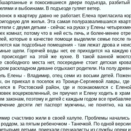
бшарпанные и покосившиеся двери подъезда, разбитый
елями и выбоинами. В подъезде гуляет ветер.
вонок в квартиру давно не работает. Елена пригласила ко
пригодную для жилья. Эта самая полуразвалившаяся кварт
ители с двумя детьми - сейчас на руках у Елены четырехм
рех комнат, потому что в ней есть печь, и более-менее отр
блей, которые в качестве помощи выделили семье после пи
уются как подсобные помещения - там лежат дрова и неи
омные щели. Горячей воды нет, ее приходится на каждую 
 происходит на этой же кухне. В такой ванной моют
е свободного места нет, посередине стоит детская кров
таром раскладном диване отдыхают родители. На полу древн
ель Елены - Владимир, отец семи из восьми детей. Поже
, он приехал в поселок из Троице-Сергиевой лавры, гд
елся в Ростовский район, где и познакомился с Елен
ловек воцерковленный, он приучил и Елену ходить в храм 
ым законам, поэтому и детей с каждым годом все прибавля
течение десяти лет паспорт мужчины, не понятно, на ка
мир счастливо жили в своей халупе. Проблемы начались в
 роддом, за пятым ребеночком - Танечкой. По одной версии
четырьмя детьми, приехали специалисты из службы опеки и