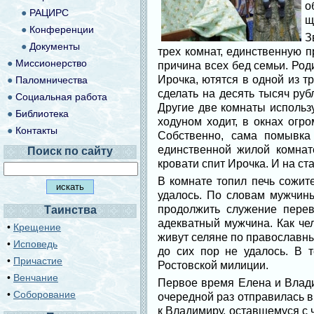
о
●
РАЦИРС
щ
●
Конференции
З
●
Документы
трех комнат, единственную 
●
Миссионерство
причина всех бед семьи. Род
Ирочка, ютятся в одной из т
●
Паломничества
сделать на десять тысяч ру
●
Социальная работа
Другие две комнаты использ
●
Библиотека
ходуном ходит, в окнах огр
●
Контакты
Собственно, сама помывка
единственной жилой комнат
Поиск по сайту
кровати спит Ирочка. И на с
В комнате топил печь сожит
удалось. По словам мужчины
продолжить служение перев
Таинства
адекватный мужчина. Как че
•
Крещение
живут селяне по православн
•
Исповедь
до сих пор не удалось. В 
•
Причастие
Ростовской милиции.
•
Венчание
Первое время Елена и Влади
•
Соборование
очередной раз отправилась в
к Владимиру, оставшемуся с 