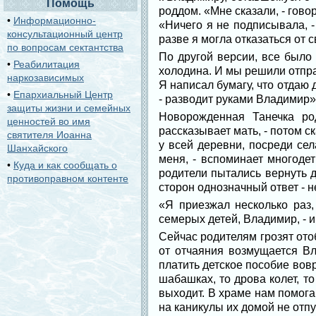
Помощь
роддом. «Мне сказали, - гово
•
Информационно-
«Ничего я не подписывала, -
консультационный центр
разве я могла отказаться от 
по вопросам сектантства
По другой версии, все было 
•
Реабилитация
холодина. И мы решили отправ
наркозависимых
Я написал бумагу, что отдаю 
•
Епархиальный Центр
- разводит руками Владимир».
защиты жизни и семейных
Новорожденная Танечка ро
ценностей во имя
рассказывает мать, - потом ск
святителя Иоанна
у всей деревни, посреди сел
Шанхайского
меня, - вспоминает многоде
•
Куда и как сообщать о
родители пытались вернуть д
противоправном контенте
сторон однозначный ответ - не
«Я приезжал несколько раз,
семерых детей, Владимир, - и
Сейчас родителям грозят отоб
от отчаяния возмущается В
платить детское пособие вов
шабашках, то дрова колет, то
выходит. В храме нам помогаю
на каникулы их домой не отпу