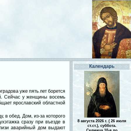
Календарь
градова уже пять лет борется
ей. Сейчас у женщины восемь
общает ярославский областной
, в обед. Дом, из-за которого
8 августа 2026 г. ( 26 июля
вухэтажка сразу при въезде в
ст.ст.), суббота.
близи аварийный дом выдают
Седмица 10-я по