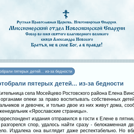
обрали пятерых детей... из-за бедности
 отобрали пятерых детей... из-за бедности
ительница села Мосейцево Ростовского района Елена Вино
 органами опеки за право воспитывать собственных дет
альчиков и девочек, и только двое из них живут дома, со
женедельник «Ярославские страницы».
орреспондент издания отправился в гости к Елене в пятницу
 разгорелся спор, удалось найти сразу - белокаменная д
ело. Издалека она выглядит даже респектабельно. Но в