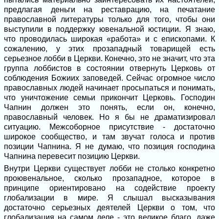
предлагая деньги на реставрацию, на печатание
православной литературы только для того, чтобы они
выступили в поддержку ювенальной юстиции. Я знаю,
что проводилась широкая «работа» и с епископами. К
сожалению, у этих прозападный товарищей есть
серьезное лобби в Церкви. Конечно, это не значит, что эта
группа лоббистов в состоянии отвернуть Церковь от
соблюдения Божиих заповедей. Сейчас огромное число
православных людей начинает просыпаться и понимать,
что уничтожение семьи прикончит Церковь. Господин
Чапнин должен это понять, если он, конечно,
православный человек. Но я бы не драматизировал
ситуацию. Межсоборное присутствие - достаточно
широкое сообщество, и там звучат голоса и против
позиции Чапнина. Я не думаю, что позиция господина
Чапнина перевесит позицию Церкви.
Внутри Церкви существует лобби не столько конкретно
проювенальное, сколько прозападное, которое в
принципе ориентировано на содействие проекту
глобализации в мире. Я слышал высказывания
достаточно серьезных деятелей Церкви о том, что
глобализация на самом деле - это великое благо, даже