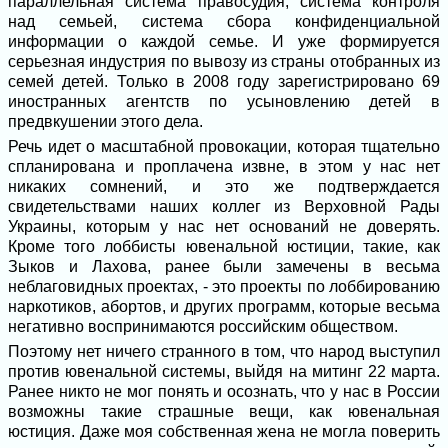
параллельная система правосудия, система контроля
над семьей, система сбора конфиденциальной
информации о каждой семье. И уже формируется
серьезная индустрия по вывозу из страны отобранных из
семей детей. Только в 2008 году зарегистрировано 69
иностранных агентств по усыновлению детей в
предвкушении этого дела.
Речь идет о масштабной провокации, которая тщательно
спланирована и проплачена извне, в этом у нас нет
никаких сомнений, и это же подтверждается
свидетельствами наших коллег из Верховной Рады
Украины, которым у нас нет оснований не доверять.
Кроме того лоббисты ювенальной юстиции, такие, как
Зыков и Лахова, ранее были замечены в весьма
неблаговидных проектах, - это проекты по лоббированию
наркотиков, абортов, и других программ, которые весьма
негативно воспринимаются российским обществом.
Поэтому нет ничего странного в том, что народ выступил
против ювенальной системы, выйдя на митинг 22 марта.
Ранее никто не мог понять и осознать, что у нас в России
возможны такие страшные вещи, как ювенальная
юстиция. Даже моя собственная жена не могла поверить