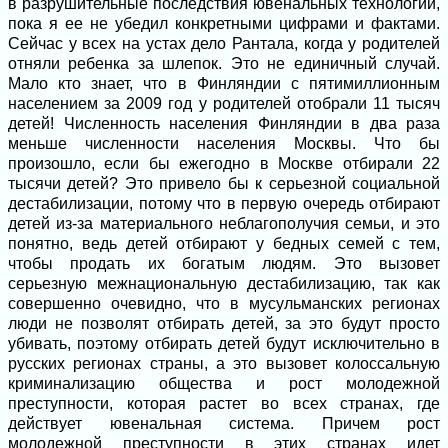
в разрушительные последствия ювенальных технологий,
пока я ее не убедил конкретными цифрами и фактами.
Сейчас у всех на устах дело Рантала, когда у родителей
отняли ребенка за шлепок. Это не единичный случай.
Мало кто знает, что в Финляндии с пятимиллионным
населением за 2009 год у родителей отобрали 11 тысяч
детей! Численность населения Финляндии в два раза
меньше численности населения Москвы. Что бы
произошло, если бы ежегодно в Москве отбирали 22
тысячи детей? Это привело бы к серьезной социальной
дестабилизации, потому что в первую очередь отбирают
детей из-за материального неблагополучия семьи, и это
понятно, ведь детей отбирают у бедных семей с тем,
чтобы продать их богатым людям. Это вызовет
серьезную межнациональную дестабилизацию, так как
совершенно очевидно, что в мусульманских регионах
люди не позволят отбирать детей, за это будут просто
убивать, поэтому отбирать детей будут исключительно в
русских регионах страны, а это вызовет колоссальную
криминализацию общества и рост молодежной
преступности, которая растет во всех странах, где
действует ювенальная система. Причем рост
молодежной преступности в этих странах идет