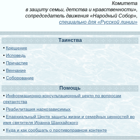
Комитета
в защиту семьи, детства и нравственности»,
сопредседатель движения «Народный Собор»,
специально для «Русской линии»
Таинства
•
Крещение
•
Исповедь
•
Причастие
•
Венчание
•
Соборование
Помощь
•
Информационно-консультационный центр по вопросам
сектантства
•
Реабилитация наркозависимых
•
Епархиальный Центр защиты жизни и семейных ценностей во
имя святителя Иоанна Шанхайского
•
Куда и как сообщать о противоправном контенте