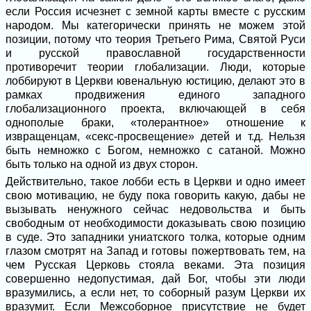
если Россия исчезнет с земной карты вместе с русским
народом. Мы категорически принять не можем этой
позиции, потому что теория Третьего Рима, Святой Руси
и русской православной государственности
противоречит теории глобализации. Люди, которые
лоббируют в Церкви ювенальную юстицию, делают это в
рамках продвижения единого западного
глобализационного проекта, включающей в себя
однополые браки, «толерантное» отношение к
извращенцам, «секс-просвещение» детей и т.д. Нельзя
быть немножко с Богом, немножко с сатаной. Можно
быть только на одной из двух сторон.
Действительно, такое лобби есть в Церкви и одно имеет
свою мотивацию, не буду пока говорить какую, дабы не
вызывать ненужного сейчас недовольства и быть
свободным от необходимости доказывать свою позицию
в суде. Это западники униатского толка, которые одним
глазом смотрят на Запад и готовы пожертвовать тем, на
чем Русская Церковь стояла веками. Эта позиция
совершенно недопустимая, дай Бог, чтобы эти люди
вразумились, а если нет, то соборный разум Церкви их
вразумит. Если Межсоборное присутствие не будет