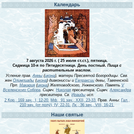
Календарь
7 августа 2026 г. ( 25 июля ст.ст.), пятница.
Седмица 10-я по Пятидесятнице. День постный.
Пища с
растительным маслом.
Успение прав.
Анны
(
икона
), матери Пресвятой Богородицы. Свв.
жен
Олимпиады
(
икона
) диакониссы и
Евпраксии
девы, Тавеннской.
Прп.
Макария
(
икона
) Желтоводского, Унженского. Память
V
Вселенского Собора
. Сщмч.
Николая
пресвитера. Сщмч.
Александра
пресвитера. Св.
Ираиды
исп.
2 Кор., 169 зач., I, 12-20.
Мф., 91 зач., XXII, 23-33.
Прав. Анны:
Гал.,
210 зач. (от полу́), IV, 22-31.
Лк., 36 зач., VIII, 16-21.
Наши святые