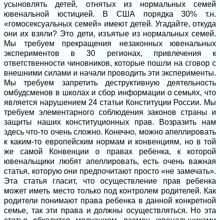
усыновлять детей, отнятых из нормальных семей
ювенальной юстицией. В США порядка 30% т.н.
«гомосексуальных семей» имеют детей. Угадайте, откуда
они их взяли? Это дети, изъятые из нормальных семей.
Мы требуем прекращения незаконных ювенальных
экспериментов в 30 регионах, привлечения к
ответственности чиновников, которые пошли на сговор с
внешними силами и начали проводить эти эксперименты.
Мы требуем запретить деструктивную деятельность
омбудсменов в школах и сбор информации о семьях, что
является нарушением 24 статьи Конституции России. Мы
требуем элементарного соблюдения законов страны и
защиты наших конституционных прав. Возразить нам
здесь что-то очень сложно. Конечно, можно апеллировать
к каким-то европейским нормам и конвенциям, но в той
же самой Конвенции о правах ребенка, к которой
ювенальщики любят апеллировать, есть очень важная
статья, которую они предпочитают просто «не замечать».
Эта статья гласит, что осуществление прав ребенка
может иметь место только под контролем родителей. Как
родители понимают права ребенка в данной конкретной
семье, так эти права и должны осуществляться. Но эта