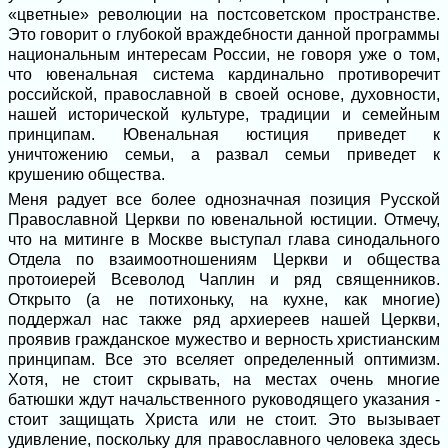
«цветные» революции на постсоветском пространстве.
Это говорит о глубокой враждебности данной программы
национальным интересам России, не говоря уже о том,
что ювенальная система кардинально противоречит
российской, православной в своей основе, духовности,
нашей исторической культуре, традиции и семейным
принципам. Ювенальная юстиция приведет к
уничтожению семьи, а развал семьи приведет к
крушению общества.
Меня радует все более однозначная позиция Русской
Православной Церкви по ювенальной юстиции. Отмечу,
что на митинге в Москве выступал глава синодального
Отдела по взаимоотношениям Церкви и общества
протоиерей Всеволод Чаплин и ряд священников.
Открыто (а не потихоньку, на кухне, как многие)
поддержал нас также ряд архиереев нашей Церкви,
проявив гражданское мужество и верность христианским
принципам. Все это вселяет определенный оптимизм.
Хотя, не стоит скрывать, на местах очень многие
батюшки ждут начальственного руководящего указания -
стоит защищать Христа или не стоит. Это вызывает
удивление, поскольку для православного человека здесь