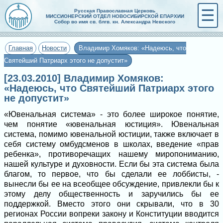
☰
Русская Православная Церковь
МИССИОНЕРСКИЙ ОТДЕЛ НОВОСИБИРСКОЙ ЕПАРХИИ
Собор во имя св. блгв. кн. Александра Невского
Главная
Новости
Владимир Хомяков: «Надеюсь, что
Святейший Патриарх этого не допустит»
[23.03.2010] Владимир Хомяков:
«Надеюсь, что Святейший Патриарх этого
не допустит»
«Ювенальная система» - это более широкое понятие,
чем понятие «ювенальная юстиция». Ювенальная
система, помимо ювенальной юстиции, также включает в
себя систему омбудсменов в школах, введение «прав
ребенка», противоречащих нашему миропониманию,
нашей культуре и духовности. Если бы эта система была
благом, то первое, что бы сделали ее лоббисты, -
вынесли бы ее на всеобщее обсуждение, привлекли бы к
этому делу общественность и заручились бы ее
поддержкой. Вместо этого они скрывали, что в 30
регионах России вопреки закону и Конституции вводится