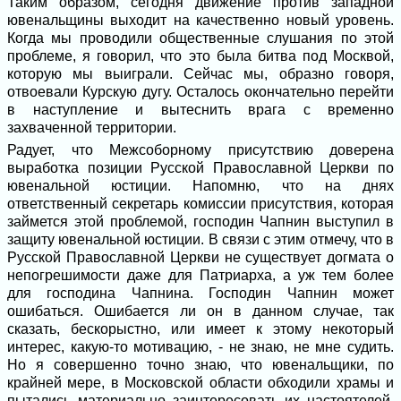
Таким образом, сегодня движение против западной
ювенальщины выходит на качественно новый уровень.
Когда мы проводили общественные слушания по этой
проблеме, я говорил, что это была битва под Москвой,
которую мы выиграли. Сейчас мы, образно говоря,
отвоевали Курскую дугу. Осталось окончательно перейти
в наступление и вытеснить врага с временно
захваченной территории.
Радует, что Межсоборному присутствию доверена
выработка позиции Русской Православной Церкви по
ювенальной юстиции. Напомню, что на днях
ответственный секретарь комиссии присутствия, которая
займется этой проблемой, господин Чапнин выступил в
защиту ювенальной юстиции. В связи с этим отмечу, что в
Русской Православной Церкви не существует догмата о
непогрешимости даже для Патриарха, а уж тем более
для господина Чапнина. Господин Чапнин может
ошибаться. Ошибается ли он в данном случае, так
сказать, бескорыстно, или имеет к этому некоторый
интерес, какую-то мотивацию, - не знаю, не мне судить.
Но я совершенно точно знаю, что ювенальщики, по
крайней мере, в Московской области обходили храмы и
пытались материально заинтересовать их настоятелей,