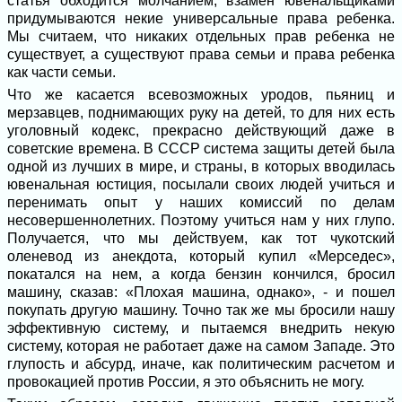
статья обходится молчанием, взамен ювенальщиками
придумываются некие универсальные права ребенка.
Мы считаем, что никаких отдельных прав ребенка не
существует, а существуют права семьи и права ребенка
как части семьи.
Что же касается всевозможных уродов, пьяниц и
мерзавцев, поднимающих руку на детей, то для них есть
уголовный кодекс, прекрасно действующий даже в
советские времена. В СССР система защиты детей была
одной из лучших в мире, и страны, в которых вводилась
ювенальная юстиция, посылали своих людей учиться и
перенимать опыт у наших комиссий по делам
несовершеннолетних. Поэтому учиться нам у них глупо.
Получается, что мы действуем, как тот чукотский
оленевод из анекдота, который купил «Мерседес»,
покатался на нем, а когда бензин кончился, бросил
машину, сказав: «Плохая машина, однако», - и пошел
покупать другую машину. Точно так же мы бросили нашу
эффективную систему, и пытаемся внедрить некую
систему, которая не работает даже на самом Западе. Это
глупость и абсурд, иначе, как политическим расчетом и
провокацией против России, я это объяснить не могу.