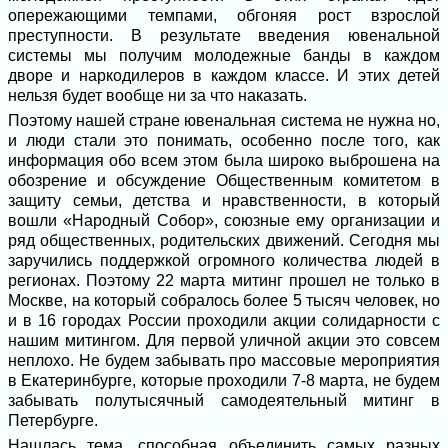
опережающими темпами, обгоняя рост взрослой
преступности. В результате введения ювенальной
системы мы получим молодежные банды в каждом
дворе и наркодилеров в каждом классе. И этих детей
нельзя будет вообще ни за что наказать.
Поэтому нашей стране ювенальная система не нужна но,
и люди стали это понимать, особенно после того, как
информация обо всем этом была широко выброшена на
обозрение и обсуждение Общественным комитетом в
защиту семьи, детства и нравственности, в который
вошли «Народный Собор», союзные ему организации и
ряд общественных, родительских движений. Сегодня мы
заручились поддержкой огромного количества людей в
регионах. Поэтому 22 марта митинг прошел не только в
Москве, на который собралось более 5 тысяч человек, но
и в 16 городах России проходили акции солидарности с
нашим митингом. Для первой уличной акции это совсем
неплохо. Не будем забывать про массовые мероприятия
в Екатеринбурге, которые проходили 7-8 марта, не будем
забывать полутысячный самодеятельный митинг в
Петербурге.
Нашлась тема, способная объединить самых разных