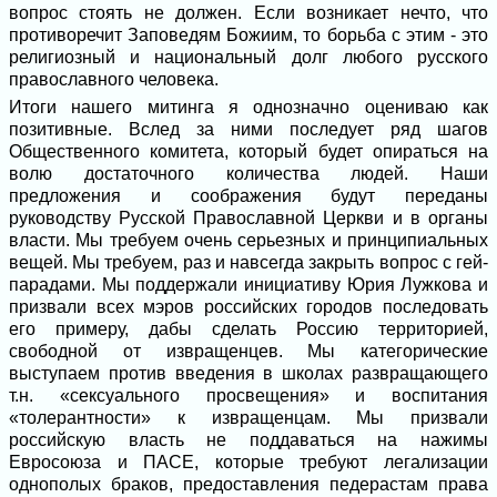
вопрос стоять не должен. Если возникает нечто, что
противоречит Заповедям Божиим, то борьба с этим - это
религиозный и национальный долг любого русского
православного человека.
Итоги нашего митинга я однозначно оцениваю как
позитивные. Вслед за ними последует ряд шагов
Общественного комитета, который будет опираться на
волю достаточного количества людей. Наши
предложения и соображения будут переданы
руководству Русской Православной Церкви и в органы
власти. Мы требуем очень серьезных и принципиальных
вещей. Мы требуем, раз и навсегда закрыть вопрос с гей-
парадами. Мы поддержали инициативу Юрия Лужкова и
призвали всех мэров российских городов последовать
его примеру, дабы сделать Россию территорией,
свободной от извращенцев. Мы категорические
выступаем против введения в школах развращающего
т.н. «сексуального просвещения» и воспитания
«толерантности» к извращенцам. Мы призвали
российскую власть не поддаваться на нажимы
Евросоюза и ПАСЕ, которые требуют легализации
однополых браков, предоставления педерастам права