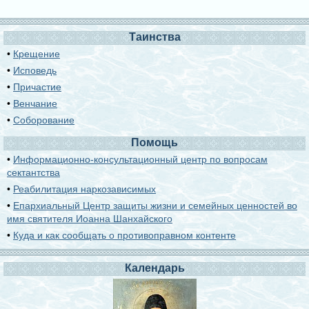
Таинства
•
Крещение
•
Исповедь
•
Причастие
•
Венчание
•
Соборование
Помощь
•
Информационно-консультационный центр по вопросам
сектантства
•
Реабилитация наркозависимых
•
Епархиальный Центр защиты жизни и семейных ценностей во
имя святителя Иоанна Шанхайского
•
Куда и как сообщать о противоправном контенте
Календарь