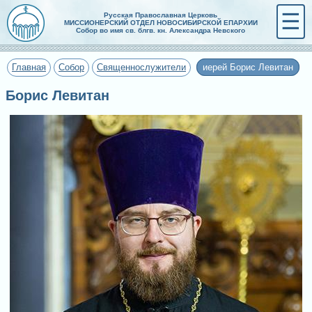
☰
Русская Православная Церковь
МИССИОНЕРСКИЙ ОТДЕЛ НОВОСИБИРСКОЙ ЕПАРХИИ
Собор во имя св. блгв. кн. Александра Невского
Главная
Собор
Священнослужители
иерей Борис Левитан
Борис Левитан