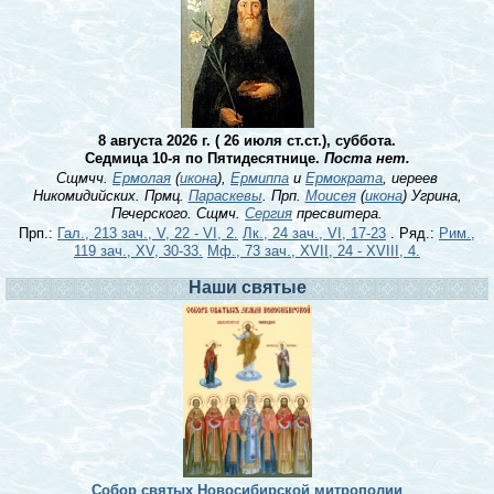
8 августа 2026 г. ( 26 июля ст.ст.), суббота.
Седмица 10-я по Пятидесятнице.
Поста нет.
Сщмчч.
Ермолая
(
икона
),
Ермиппа
и
Ермократа
, иереев
Никомидийских. Прмц.
Параскевы
. Прп.
Моисея
(
икона
) Угрина,
Печерского. Сщмч.
Сергия
пресвитера.
Прп.:
Гал., 213 зач., V, 22 - VI, 2.
Лк., 24 зач., VI, 17-23
. Ряд.:
Рим.,
119 зач., XV, 30-33.
Мф., 73 зач., XVII, 24 - XVIII, 4.
Наши святые
Собор святых Новосибирской митрополии