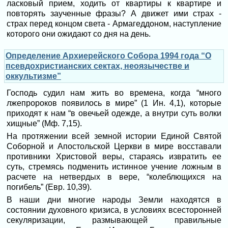
ласковый прием, ходить от квартиры к квартире и
повторять заученные фразы? А движет ими страх -
страх перед концом света - Армагеддоном, наступление
которого они ожидают со дня на день.
Определение Архиерейского Собора 1994 года “О
псевдохристианских сектах, неоязычестве и
оккультизме”
Господь судил нам жить во времена, когда “много
лжепророков появилось в мире” (1 Ин. 4,1), которые
приходят к нам “в овечьей одежде, а внутри суть волки
хищные” (Мф. 7,15).
На протяжении всей земной истории Единой Святой
Соборной и Апостольской Церкви в мире восставали
противники Христовой веры, стараясь извратить ее
суть, стремясь подменить истинное учение ложным в
расчете на нетвердых в вере, “колеблющихся на
погибель” (Евр. 10,39).
В наши дни многие народы Земли находятся в
состоянии духовного кризиса, в условиях всесторонней
секуляризации, размывающей правильные