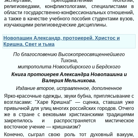
экспертами, преподавателями теологии,
религиоведами, конфликтологами, специалистами в
области государственно-конфессиональных отношений,
а также в качестве учебного пособия студентами вузов,
изучающими религиоведческие дисциплины.
Новопашин Александр, протоиерей. Христос и
Кришна. Свет и тьма
По благословению Высокопреосвященнейшего
Тихона,
митрополита Новосибирского и Бердского
Книга протоиерея Александра Новопашина и
Валерия Мельникова.
Издание второе, исправленное, дополненное
Ярко-красочные одежды, звуки бубна, приплясывание с
возгласами: "Харе Кришна!" — сценка, ставшая уже
привычной для улиц многих российских городов. Отчего
же в стране с вековыми христианскими традициями
закрепилось и распространяется мистическое
восточное учение — кришнаизм?
Конечно, сыграл свою роль тот духовный вакуум,