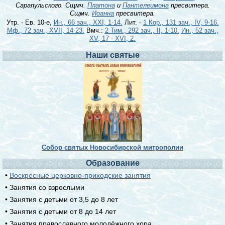
Сарапульского. Сщмч.
Платона
и
Пантелеимона
пресвитера.
Сщмч.
Иоанна
пресвитера.
Утр. - Ев. 10-е,
Ин., 66 зач., XXI, 1-14.
Лит. -
1 Кор., 131 зач., IV, 9-16.
Мф., 72 зач., XVII, 14-23.
Вмч.:
2 Тим., 292 зач., II, 1-10.
Ин., 52 зач.,
XV, 17 - XVI, 2.
Наши святые
Собор святых Новосибирской митрополии
Образование
•
Воскресные церковно-приходские занятия
• Занятия со взрослыми
• Занятия с детьми от 3,5 до 8 лет
• Занятия с детьми от 8 до 14 лет
• Занятия православного молодёжного хора