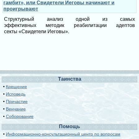
гамбит», или Свидетели Иеговы начинают и
проигрывают
Структурный анализ одной из самых
эффективных методик реабилитации адептов
секты «Свидетели Иеговы».
Таинства
•
Крещение
•
Исповедь
•
Причастие
•
Венчание
•
Соборование
Помощь
•
Информационно-консультационный центр по вопросам