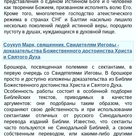
представления о Едином Истинном Боге и о человеке
как творении Божием, призванном исполнять волю Его.
Кроме того, многолетнее господство атеистического
режима в странах СНГ и Балтии насильно лишило
несколько поколений людей истинной веры, породило
пустоту в душах, нуждающихся в духовной пище.
Соукуп Марк, священник. Свидетелям Иеговы -
доказательства Божественного достоинства Христа
и Святого Духа
Брошюра, посвященная полемике с сектантами, в
первую очередь со Свидетелями Иеговы. В брошюре
просто и доступно изложены доказательства из Библии
Божественного достоинства Христа и Святого Духа.
Особенность работы состоит в особенной подборке
Библейских текстов, приводимых в качестве
аргументов: они подобраны таким образом, что
сохраняют свою действенность и при использовании
сектантами отличных от русского Синодального
перевода изданий Библии. Известно, что сектанты
часто пользуются не Синодальной Библией, а своим
собственным переводом, или какими-либо другими