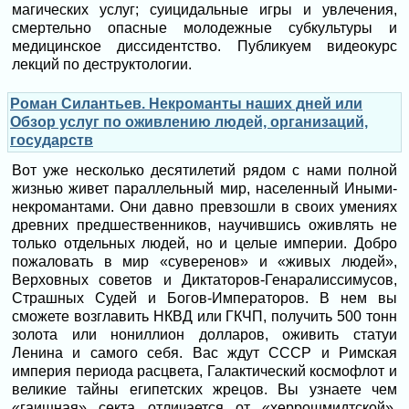
магических услуг; суицидальные игры и увлечения,
смертельно опасные молодежные субкультуры и
медицинское диссидентство. Публикуем видеокурс
лекций по деструктологии.
Роман Силантьев. Некроманты наших дней или
Обзор услуг по оживлению людей, организаций,
государств
Вот уже несколько десятилетий рядом с нами полной
жизнью живет параллельный мир, населенный Иными-
некромантами. Они давно превзошли в своих умениях
древних предшественников, научившись оживлять не
только отдельных людей, но и целые империи. Добро
пожаловать в мир «суверенов» и «живых людей»,
Верховных советов и Диктаторов-Генаралиссимусов,
Страшных Судей и Богов-Императоров. В нем вы
сможете возглавить НКВД или ГКЧП, получить 500 тонн
золота или нониллион долларов, оживить статуи
Ленина и самого себя. Вас ждут СССР и Римская
империя периода расцвета, Галактический космофлот и
великие тайны египетских жрецов. Вы узнаете чем
«гаишная» секта отличается от «херрошмидтской»,