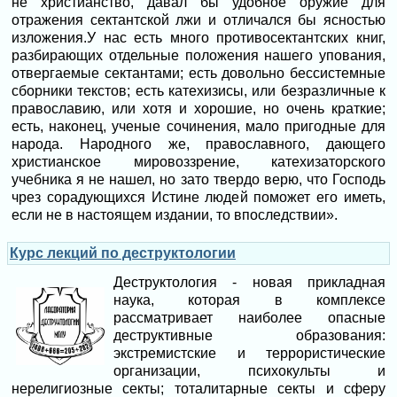
не христианство, давал бы удобное оружие для
отражения сектантской лжи и отличался бы ясностью
изложения.У нас есть много противосектантских книг,
разбирающих отдельные положения нашего упования,
отвергаемые сектантами; есть довольно бессистемные
сборники текстов; есть катехизисы, или безразличные к
православию, или хотя и хорошие, но очень краткие;
есть, наконец, ученые сочинения, мало пригодные для
народа. Народного же, православного, дающего
христианское мировоззрение, катехизаторского
учебника я не нашел, но зато твердо верю, что Господь
чрез сорадующихся Истине людей поможет его иметь,
если не в настоящем издании, то впоследствии».
Курс лекций по деструктологии
Деструктология - новая прикладная
наука, которая в комплексе
рассматривает наиболее опасные
деструктивные образования:
экстремистские и террористические
организации, психокульты и
нерелигиозные секты; тоталитарные секты и сферу