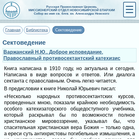
☰
Русская Православная Церковь
МИССИОНЕРСКИЙ ОТДЕЛ НОВОСИБИРСКОЙ ЕПАРХИИ
Собор во имя св. блгв. кн. Александра Невского
Главная
Библиотека
Сектоведение
Сектоведение
Варжанский Н.Ю.. Доброе исповедание.
Православный противосектантский катехизис
Книга написана в 1910 году, но актуальна и сегодня.
Написана в виде вопросов и ответов. Или диалога
сектанта с православным. Очень легко читается.
В предисловии к книге Николай Юрьевич писал:
«Несколько народных противосектантских курсов,
проведенных мною, показали крайнюю необходимость
особого катехизаторского общедоступного учебника,
который раскрывал бы по возможности полное
христианское мировоззрение, указывал бы, что
спасительная христианская вера Божия – только одна,
а ереси суть антихристовы погибельные измышления, а