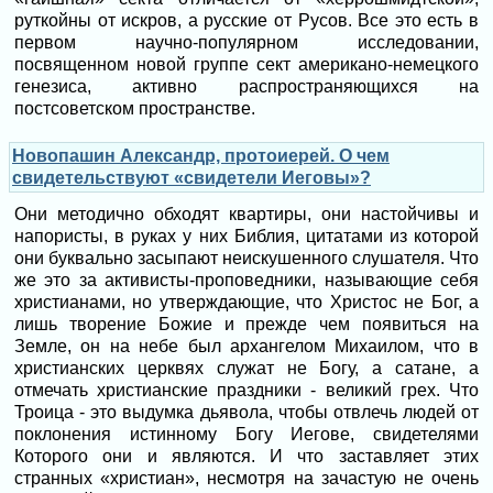
руткойны от искров, а русские от Русов. Все это есть в
первом научно-популярном исследовании,
посвященном новой группе сект американо-немецкого
генезиса, активно распространяющихся на
постсоветском пространстве.
Новопашин Александр, протоиерей. О чем
свидетельствуют «свидетели Иеговы»?
Они методично обходят квартиры, они настойчивы и
напористы, в руках у них Библия, цитатами из которой
они буквально засыпают неискушенного слушателя. Что
же это за активисты-проповедники, называющие себя
христианами, но утверждающие, что Христос не Бог, а
лишь творение Божие и прежде чем появиться на
Земле, он на небе был архангелом Михаилом, что в
христианских церквях служат не Богу, а сатане, а
отмечать христианские праздники - великий грех. Что
Троица - это выдумка дьявола, чтобы отвлечь людей от
поклонения истинному Богу Иегове, свидетелями
Которого они и являются. И что заставляет этих
странных «христиан», несмотря на зачастую не очень