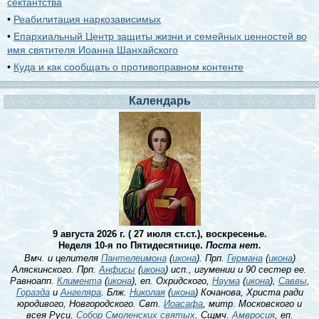
сектантства
•
Реабилитация наркозависимых
•
Епархиальный Центр защиты жизни и семейных ценностей во
имя святителя Иоанна Шанхайского
•
Куда и как сообщать о противоправном контенте
Календарь
9 августа 2026 г. ( 27 июля ст.ст.), воскресенье.
Неделя 10-я по Пятидесятнице.
Поста нет.
Вмч. и целителя
Пантелеимона
(
икона
). Прп.
Германа
(
икона
)
Аляскинского. Прп.
Анфисы
(
икона
) исп., игумении и 90 сестер ее.
Равноапп.
Климента
(
икона
), еп. Охридского,
Наума
(
икона
),
Саввы
,
Горазда
и
Ангеляра
. Блж.
Николая
(
икона
) Кочанова, Христа ради
юродивого, Новгородского. Свт.
Иоасафа
, митр. Московского и
всея Руси.
Собор Смоленских святых
. Сщмч.
Амвросия
, еп.