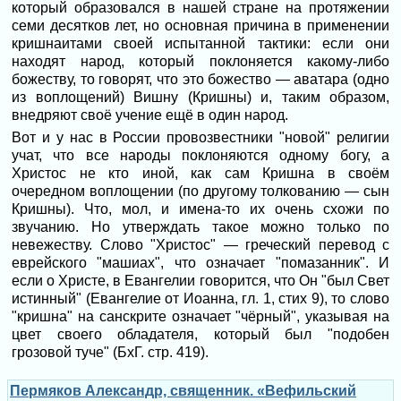
который образовался в нашей стране на протяжении
семи десятков лет, но основная причина в применении
кришнаитами своей испытанной тактики: если они
находят народ, который поклоняется какому-либо
божеству, то говорят, что это божество — аватара (одно
из воплощений) Вишну (Кришны) и, таким образом,
внедряют своё учение ещё в один народ.
Вот и у нас в России провозвестники "новой" религии
учат, что все народы поклоняются одному богу, а
Христос не кто иной, как сам Кришна в своём
очередном воплощении (по другому толкованию — сын
Кришны). Что, мол, и имена-то их очень схожи по
звучанию. Но утверждать такое можно только по
невежеству. Слово "Христос" — греческий перевод с
еврейского "машиах", что означает "помазанник". И
если о Христе, в Евангелии говорится, что Он "был Свет
истинный" (Евангелие от Иоанна, гл. 1, стих 9), то слово
"кришна" на санскрите означает "чёрный", указывая на
цвет своего обладателя, который был "подобен
грозовой туче" (БхГ. стр. 419).
Пермяков Александр, священник. «Вефильский